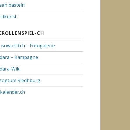
Yeah basteln
dkunst
VEROLLENSPIEL-CH
usoworld.ch – Fotogalerie
dara – Kampagne
dara-Wiki
zogtum Riedhburg
pkalender.ch