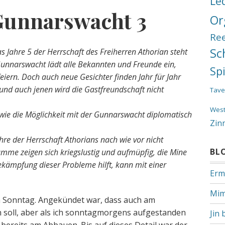
Le
 Gunnarswacht 3
Or
Re
Sc
s Jahre 5 der Herrschaft des Freiherren Athorian steht
 Gunnarswacht lädt alle Bekannten und Freunde ein,
Sp
eiern. Doch auch neue Gesichter finden Jahr für Jahr
und auch jenen wird die Gastfreundschaft nicht
Tave
Wes
sowie die Möglichkeit mit der Gunnarswacht diplomatisch
Zin
hre der Herrschaft Athorians nach wie vor nicht
BL
ämme zeigen sich kriegslustig und aufmüpfig, die Mine
 Bekämpfung dieser Probleme hilft, kann mit einer
Erm
Mim
m Sonntag. Angekündet war, dass auch am
soll, aber als ich sonntagmorgens aufgestanden
Jin 