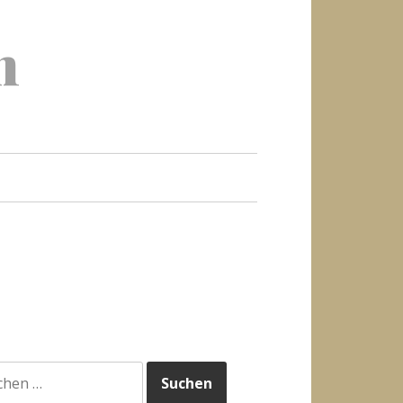
h
hen
h: