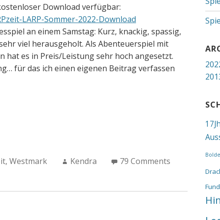
Spi
s kostenloser Download verfügbar:
ARPzeit-LARP-Sommer-2022-Download
Spi
gesspiel an einem Samstag: Kurz, knackig, spassig,
ehr viel herausgeholt. Als Abenteuerspiel mit
AR
 hat es in Preis/Leistung sehr hoch angesetzt.
202
ng… für das ich einen eigenen Beitrag verfassen
201
SC
17J
Aus
Bold
Author:
it
,
Westmark
Kendra
79 Comments
Drac
Fund
Hi