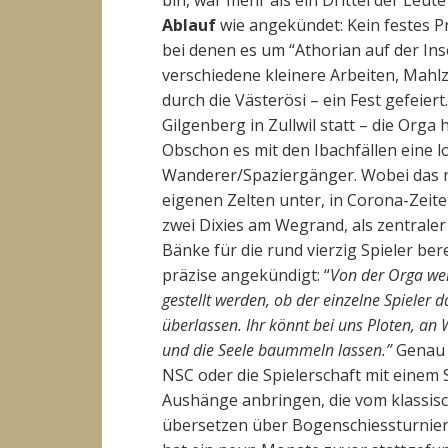
bin, war mehr als ein Drittel der Leut
Ablauf
wie angekündet: Kein festes 
bei denen es um “Athorian auf der Ins
verschiedene kleinere Arbeiten, Mah
durch die Västerösi – ein Fest gefeiert
Gilgenberg in Zullwil statt – die Orga
Obschon es mit den Ibachfällen eine 
Wanderer/Spaziergänger. Wobei das 
eigenen Zelten unter, in Corona-Zeiten
zwei Dixies am Wegrand, als zentrale
Bänke für die rund vierzig Spieler be
präzise angekündigt: “
Von der Orga wer
gestellt werden, ob der einzelne Spieler d
überlassen. Ihr könnt bei uns Ploten, an
und die Seele baummeln lassen.”
Genau 
NSC oder die Spielerschaft mit einem 
Aushänge anbringen, die vom klassis
übersetzen über Bogenschiessturnier 