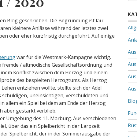
1 / 2020
KA
den Blog geschrieben. Die Begründung ist lau:
All
aren kleinere Anlässe während der letztes zwei
en oder eher kurzfristig durchgeführt. Auf einige
Anl
Aus
merung
war für die Westmark-Kampagne wichtig.
Aus
ne fremde / altmodische Gesellschaftsordnung und
s einem Konflikt zwischen dem Herzog und einem
Aus
elprobe des bespielten Herzogtums. Als Herzog
Lehen entziehen wollte, stellte sich der Adel
Aus
 schuldigen, uneinsichtigen, verschuldeten und
Blo
 in allem ein Spiel bei dem am Ende der Herzog
 aber gestärkt verblieb.
Fun
er Umgebung des 11. Marburg. Aus verschiedenen
Rüs
el, über das ein Spielbericht in der Larpzeit
es der Spielbericht, der in der Sommerausgabe der