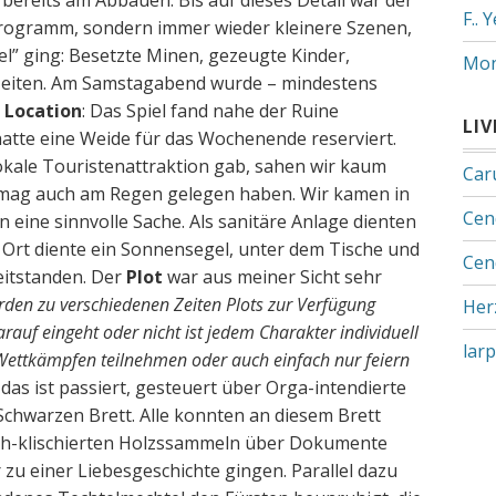
e bereits am Abbauen. Bis auf dieses Detail war der
F.. 
Programm, sondern immer wieder kleinere Szenen,
el” ging: Besetzte Minen, gezeugte Kinder,
Mon
lzeiten. Am Samstagabend wurde – mindestens
.
Location
: Das Spiel fand nahe der Ruine
LI
 hatte eine Weide für das Wochenende reserviert.
lokale Touristenattraktion gab, sahen wir kaum
Car
mag auch am Regen gelegen haben. Wir kamen in
Cen
 eine sinnvolle Sache. Als sanitäre Anlage dienten
r Ort diente ein Sonnensegel, unter dem Tische und
Cen
reitstanden. Der
Plot
war aus meiner Sicht sehr
den zu verschiedenen Zeiten Plots zur Verfügung
Her
arauf eingeht oder nicht ist jedem Charakter individuell
lar
 Wettkämpfen teilnehmen oder auch einfach nur feiern
das ist passiert, gesteuert über Orga-intendierte
Schwarzen Brett. Alle konnten an diesem Brett
ch-klischierten Holzssammeln über Dokumente
zu einer Liebesgeschichte gingen. Parallel dazu