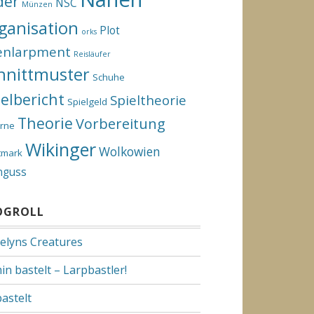
der
NSC
Münzen
ganisation
Plot
orks
enlarpment
Reisläufer
hnittmuster
Schuhe
ielbericht
Spieltheorie
Spielgeld
Theorie
Vorbereitung
rne
Wikinger
Wolkowien
tmark
nguss
OGROLL
elyns Creatures
in bastelt – Larpbastler!
bastelt