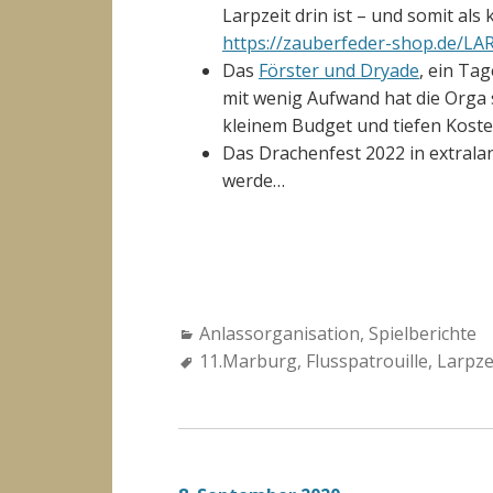
Larpzeit drin ist – und somit al
https://zauberfeder-shop.de/L
Das
Förster und Dryade
, ein Ta
mit wenig Aufwand hat die Orga s
kleinem Budget und tiefen Kosten
Das Drachenfest 2022 in extrala
werde…
Categories:
Anlassorganisation
,
Spielberichte
Tags:
11.Marburg
,
Flusspatrouille
,
Larpze