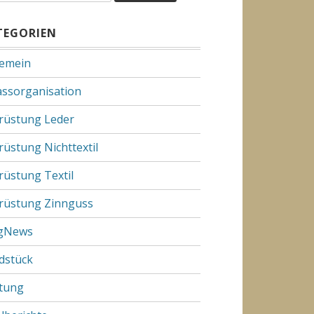
TEGORIEN
gemein
assorganisation
rüstung Leder
rüstung Nichttextil
rüstung Textil
rüstung Zinnguss
gNews
dstück
tung