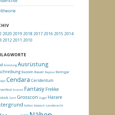
elberichte
eltheorie
CHIV
2
2020
2019
2018
2017
2016
2015
2014
3
2012
2011
2010
HLAGWORTE
Ausrüstung
hd
Anleitung
schreibung
Basteln
Bauer
Beringar
Bayeux
Cendara
Ceridentum
ewyn
Fantasy
Frekke
henfest
Endzeit
Grosscon
Harare
stück
Gent
Gugel
ntergrund
Kaftan
klassisch
Landsknecht
Nähen