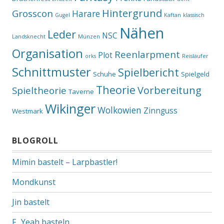
Hintergrund
Grosscon
Harare
Gugel
Kaftan
klassisch
Nähen
Leder
NSC
Landsknecht
Münzen
Organisation
Reenlarpment
Plot
orks
Reisläufer
Schnittmuster
Spielbericht
Schuhe
Spielgeld
Theorie
Vorbereitung
Spieltheorie
Taverne
Wikinger
Wolkowien
Zinnguss
Westmark
BLOGROLL
Mimin bastelt – Larpbastler!
Mondkunst
Jin bastelt
F.. Yeah basteln