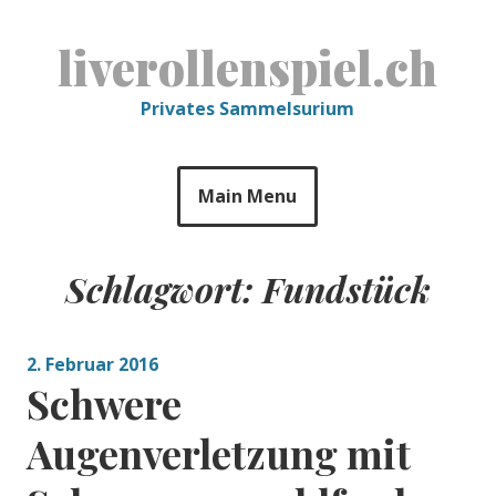
Skip
to
liverollenspiel.ch
content
Privates Sammelsurium
Main Menu
Schlagwort:
Fundstück
2. Februar 2016
Schwere
Augenverletzung mit