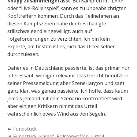
Knapp zusammengefasst
: Bei Kämpfen im “LARP”
oder “Live-Rollenspiel” kann es zu unbeabsichtigten
Kopftreffern kommen. Durch das Teilnehmen an
diesen Kampfszenen habe der Geschädigte
stillschweigend eingewilligt, auch auf
Folgeforderungen zu verzichten. Ich bin kein
Experte, am besten ist es, sich das Urteil selber
durchzulesen.
Daher es in Deutschland passierte, ist das primär nur
interessant, weniger relevant. Das Gericht benutzt in
seiner Pressemeldung aber Szene-Jargon und sagt
ganz klar, was genau passierte. Ich hoffe, dass kaum
jemals jemand mit dem Szenario konfrontiert wird –
aber einigen Kritikern nimmt das Urteil
wahrscheinlich etwas Wind aus den Segeln.
Categories:
Fundstück
Tags:
Fundstück
,
Kampf
,
Polsterwaffen
,
Urteil