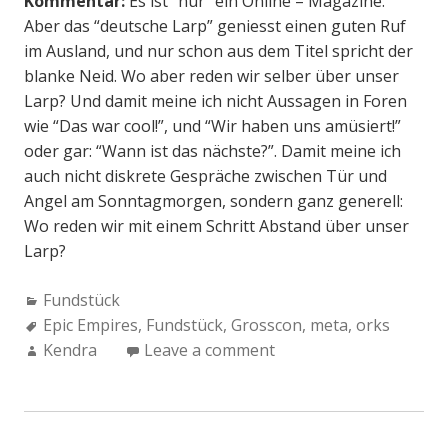
Kommentar:
Es ist “nur” ein Online – Magazine.
Aber das “deutsche Larp” geniesst einen guten Ruf
im Ausland, und nur schon aus dem Titel spricht der
blanke Neid. Wo aber reden wir selber über unser
Larp? Und damit meine ich nicht Aussagen in Foren
wie “Das war cool!”, und “Wir haben uns amüsiert!”
oder gar: “Wann ist das nächste?”. Damit meine ich
auch nicht diskrete Gespräche zwischen Tür und
Angel am Sonntagmorgen, sondern ganz generell:
Wo reden wir mit einem Schritt Abstand über unser
Larp?
Categories:
Fundstück
Tags:
Epic Empires
,
Fundstück
,
Grosscon
,
meta
,
orks
Author:
Kendra
Leave a comment