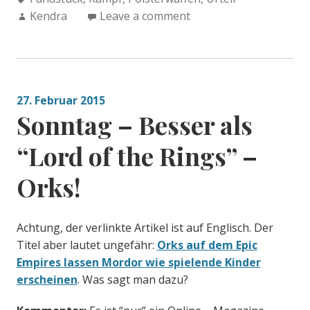
Author:
Kendra
Leave a comment
27. Februar 2015
Sonntag – Besser als
“Lord of the Rings” –
Orks!
Achtung, der verlinkte Artikel ist auf Englisch. Der
Titel aber lautet ungefähr:
Orks auf dem Epic
Empires lassen Mordor wie spielende Kinder
erscheinen
. Was sagt man dazu?