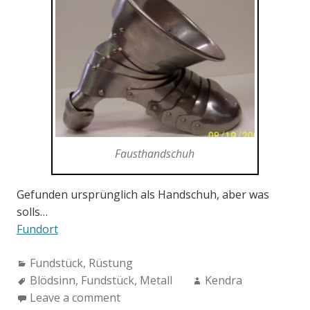
Fausthandschuh
Gefunden ursprünglich als Handschuh, aber was
solls…
Fundort
Categories:
Fundstück
,
Rüstung
Tags:
Author:
Blödsinn
,
Fundstück
,
Metall
Kendra
Leave a comment