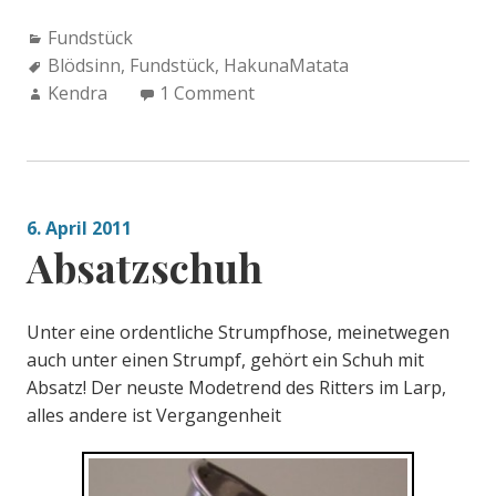
Categories:
Fundstück
Tags:
Blödsinn
,
Fundstück
,
HakunaMatata
Author:
Kendra
1 Comment
6. April 2011
Absatzschuh
Unter eine ordentliche Strumpfhose, meinetwegen
auch unter einen Strumpf, gehört ein Schuh mit
Absatz! Der neuste Modetrend des Ritters im Larp,
alles andere ist Vergangenheit