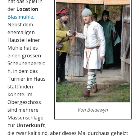
hat das Spiel in
der
Location
Bläsimühle
.
Nebst dem
ehemaligen
Hausteil einer
Mühle hat es
einen grossen
Scheunenbereic
h, in dem das
Turnier im Haus
stattfinden
konnte. Im
Obergeschoss
Von Boldewyn
sind mehrere
Massenschläge
zur
Unterkunft
,
die zwar kalt sind, aber dieses Mal durchaus geheizt