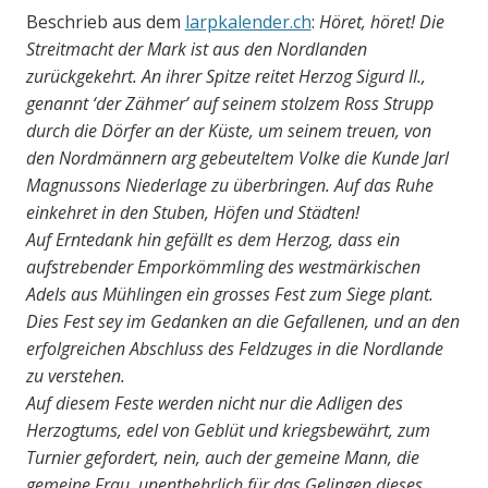
Beschrieb aus dem
larpkalender.ch
:
Höret, höret! Die
Streitmacht der Mark ist aus den Nordlanden
zurückgekehrt. An ihrer Spitze reitet Herzog Sigurd II.,
genannt ‘der Zähmer’ auf seinem stolzem Ross Strupp
durch die Dörfer an der Küste, um seinem treuen, von
den Nordmännern arg gebeuteltem Volke die Kunde Jarl
Magnussons Niederlage zu überbringen. Auf das Ruhe
einkehret in den Stuben, Höfen und Städten!
Auf Erntedank hin gefällt es dem Herzog, dass ein
aufstrebender Emporkömmling des westmärkischen
Adels aus Mühlingen ein grosses Fest zum Siege plant.
Dies Fest sey im Gedanken an die Gefallenen, und an den
erfolgreichen Abschluss des Feldzuges in die Nordlande
zu verstehen.
Auf diesem Feste werden nicht nur die Adligen des
Herzogtums, edel von Geblüt und kriegsbewährt, zum
Turnier gefordert, nein, auch der gemeine Mann, die
gemeine Frau, unentbehrlich für das Gelingen dieses