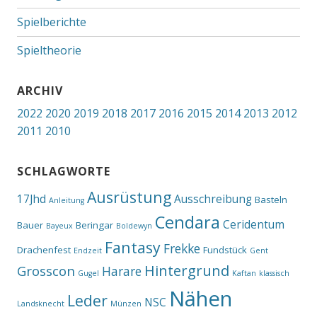
Spielberichte
Spieltheorie
ARCHIV
2022
2020
2019
2018
2017
2016
2015
2014
2013
2012
2011
2010
SCHLAGWORTE
Ausrüstung
17Jhd
Ausschreibung
Basteln
Anleitung
Cendara
Ceridentum
Bauer
Beringar
Bayeux
Boldewyn
Fantasy
Frekke
Drachenfest
Fundstück
Endzeit
Gent
Hintergrund
Grosscon
Harare
Gugel
Kaftan
klassisch
Nähen
Leder
NSC
Landsknecht
Münzen