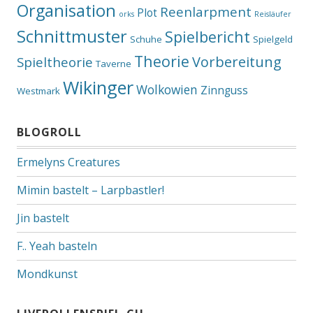
Organisation
Reenlarpment
Plot
orks
Reisläufer
Schnittmuster
Spielbericht
Schuhe
Spielgeld
Theorie
Vorbereitung
Spieltheorie
Taverne
Wikinger
Wolkowien
Zinnguss
Westmark
BLOGROLL
Ermelyns Creatures
Mimin bastelt – Larpbastler!
Jin bastelt
F.. Yeah basteln
Mondkunst