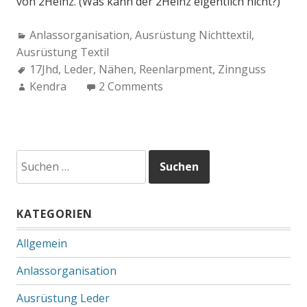
von 2Heinz. (Was kann der 2Heinz eigentlich nicht?)
Categories:
Anlassorganisation
,
Ausrüstung Nichttextil
,
Ausrüstung Textil
Tags:
17Jhd
,
Leder
,
Nähen
,
Reenlarpment
,
Zinnguss
Author:
Kendra
2 Comments
Suchen
nach:
KATEGORIEN
Allgemein
Anlassorganisation
Ausrüstung Leder