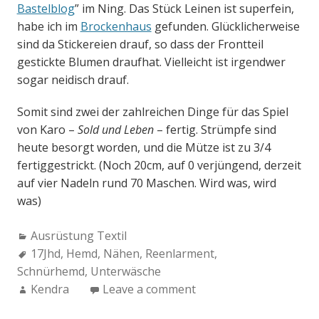
Bastelblog
” im Ning. Das Stück Leinen ist superfein,
habe ich im
Brockenhaus
gefunden. Glücklicherweise
sind da Stickereien drauf, so dass der Frontteil
gestickte Blumen draufhat. Vielleicht ist irgendwer
sogar neidisch drauf.
Somit sind zwei der zahlreichen Dinge für das Spiel
von Karo –
Sold und Leben
– fertig. Strümpfe sind
heute besorgt worden, und die Mütze ist zu 3/4
fertiggestrickt. (Noch 20cm, auf 0 verjüngend, derzeit
auf vier Nadeln rund 70 Maschen. Wird was, wird
was)
Categories:
Ausrüstung Textil
Tags:
17Jhd
,
Hemd
,
Nähen
,
Reenlarment
,
Schnürhemd
,
Unterwäsche
Author:
Kendra
Leave a comment