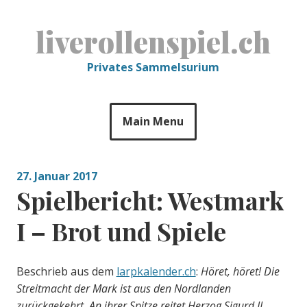
Skip
to
liverollenspiel.ch
content
Privates Sammelsurium
Main Menu
27. Januar 2017
Spielbericht: Westmark
I – Brot und Spiele
Beschrieb aus dem
larpkalender.ch
:
Höret, höret! Die
Streitmacht der Mark ist aus den Nordlanden
zurückgekehrt. An ihrer Spitze reitet Herzog Sigurd II.,