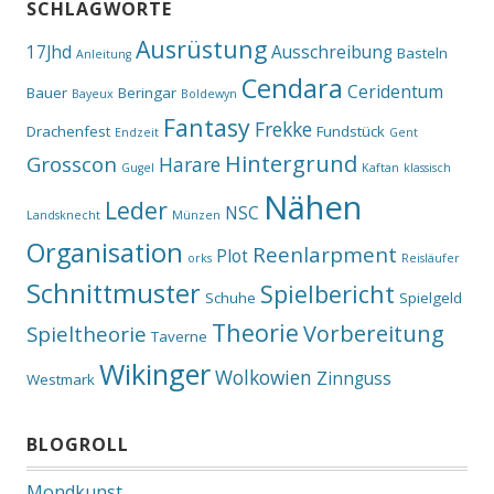
SCHLAGWORTE
Ausrüstung
17Jhd
Ausschreibung
Basteln
Anleitung
Cendara
Ceridentum
Bauer
Beringar
Bayeux
Boldewyn
Fantasy
Frekke
Drachenfest
Fundstück
Endzeit
Gent
Hintergrund
Grosscon
Harare
Gugel
Kaftan
klassisch
Nähen
Leder
NSC
Landsknecht
Münzen
Organisation
Reenlarpment
Plot
orks
Reisläufer
Schnittmuster
Spielbericht
Schuhe
Spielgeld
Theorie
Vorbereitung
Spieltheorie
Taverne
Wikinger
Wolkowien
Zinnguss
Westmark
BLOGROLL
Mondkunst