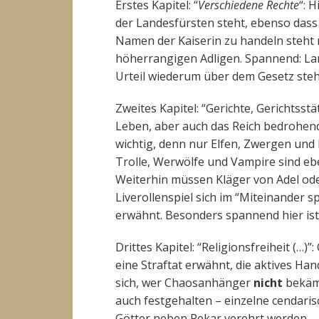
Erstes Kapitel: “
Verschiedene Rechte
“: 
der Landesfürsten steht, ebenso dass
Namen der Kaiserin zu handeln steht 
höherrangigen Adligen. Spannend: La
Urteil wiederum über dem Gesetz ste
Zweites Kapitel: “Gerichte, Gerichtsst
Leben, aber auch das Reich bedrohende
wichtig, denn nur Elfen, Zwergen und 
Trolle, Werwölfe und Vampire sind e
Weiterhin müssen Kläger von Adel od
Liverollenspiel sich im “Miteinander sp
erwähnt. Besonders spannend hier ist 
Drittes Kapitel: “Religionsfreiheit (…
eine Straftat erwähnt, die aktives Ha
sich, wer Chaosanhänger
nicht
bekämp
auch festgehalten – einzelne cendari
Götter neben Pekar verehrt werden.