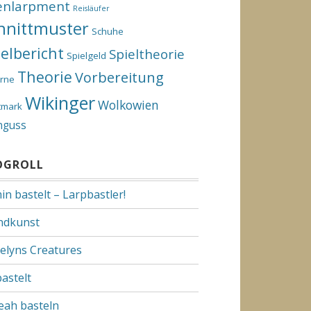
enlarpment
Reisläufer
hnittmuster
Schuhe
ielbericht
Spieltheorie
Spielgeld
Theorie
Vorbereitung
rne
Wikinger
Wolkowien
tmark
nguss
OGROLL
in bastelt – Larpbastler!
dkunst
elyns Creatures
bastelt
Yeah basteln