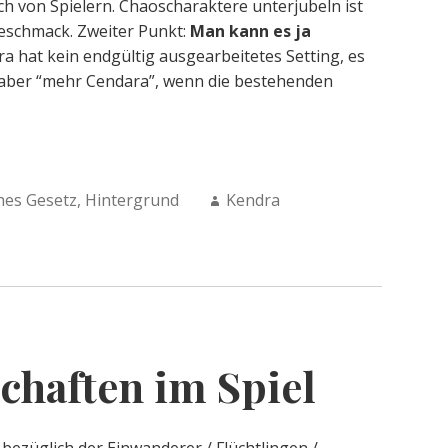
h von Spielern. Chaoscharaktere unterjubeln ist
eschmack. Zweiter Punkt:
Man kann es ja
a hat kein endgültig ausgearbeitetes Setting, es
d aber “mehr Cendara”, wenn die bestehenden
Author:
hes Gesetz
,
Hintergrund
Kendra
schaften im Spiel