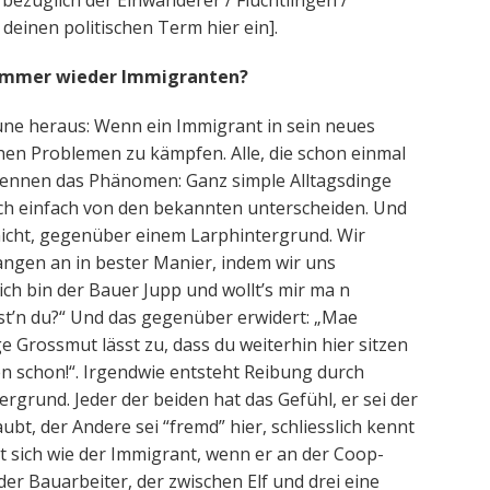
 bezüglich der Einwanderer / Flüchtlingen /
deinen politischen Term hier ein].
ht immer wieder Immigranten?
aune heraus: Wenn ein Immigrant in sein neues
chen Problemen zu kämpfen. Alle, die schon einmal
 kennen das Phänomen: Ganz simple Alltagsdinge
 sich einfach von den bekannten unterscheiden. Und
 nicht, gegenüber einem Larphintergrund. Wir
fangen an in bester Manier, indem wir uns
ich bin der Bauer Jupp und wollt’s mir ma n
st’n du?“ Und das gegenüber erwidert: „Mae
 Grossmut lässt zu, dass du weiterhin hier sitzen
elen schon!“. Irgendwie entsteht Reibung durch
rgrund. Jeder der beiden hat das Gefühl, er sei der
ubt, der Andere sei “fremd” hier, schliesslich kennt
lt sich wie der Immigrant, wenn er an der Coop-
der Bauarbeiter, der zwischen Elf und drei eine