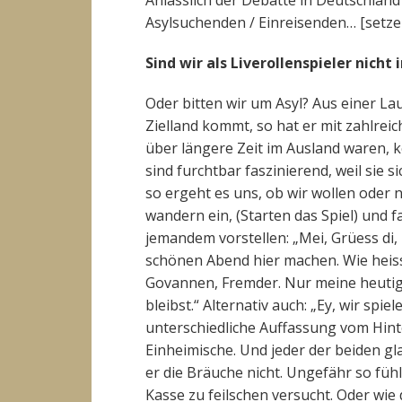
Anlässlich der Debatte in Deutschland
Asylsuchenden / Einreisenden… [setze 
Sind wir als Liverollenspieler nic
Oder bitten wir um Asyl? Aus einer L
Zielland kommt, so hat er mit zahlrei
über längere Zeit im Ausland waren,
sind furchtbar faszinierend, weil sie
so ergeht es uns, ob wir wollen oder
wandern ein, (Starten das Spiel) und 
jemandem vorstellen: „Mei, Grüess di, 
schönen Abend hier machen. Wie heis
Govannen, Fremder. Nur meine heutige
bleibst.“ Alternativ auch: „Ey, wir spi
unterschiedliche Auffassung vom Hinte
Einheimische. Und jeder der beiden gla
er die Bräuche nicht. Ungefähr so füh
Kasse zu feilschen versucht. Oder wie 