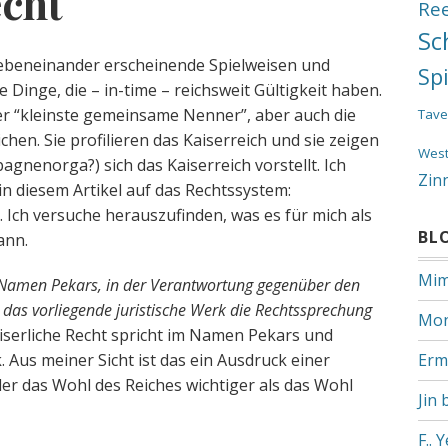
cht
Re
Sc
 nebeneinander erscheinende Spielweisen und
Sp
 Dinge, die – in-time – reichsweit Gültigkeit haben.
der “kleinste gemeinsame Nenner”, aber auch die
Tave
hen. Sie profilieren das Kaiserreich und sie zeigen
Wes
pagnenorga?) sich das Kaiserreich vorstellt. Ich
Zin
n diesem Artikel auf das Rechtssystem:
ch versuche herauszufinden, was es für mich als
BL
ann.
Mim
Namen Pekars, in der Verantwortung gegenüber den
 das vorliegende juristische Werk die Rechtssprechung
Mon
iserliche Recht spricht im Namen Pekars und
 Aus meiner Sicht ist das ein Ausdruck einer
Erm
der das Wohl des Reiches wichtiger als das Wohl
Jin 
F.. 