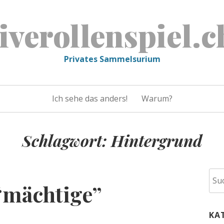
liverollenspiel.c
Privates Sammelsurium
Ich sehe das anders!
Warum?
Schlagwort:
Hintergrund
Suc
“mächtige”
nac
KA