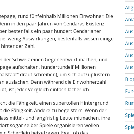
All
mepage, rund fünfeinhalb Millionen Einwohner. Die
Anl
denn in den paar Jahren von Cendaras Existenz
aber bestenfalls ein paar hundert Cendarianer
Aus
piel wenig Auswirkungen, bestenfalls wissen einige
Aus
hinter der Zahl.
Aus
r in der Schweiz einen Gegenentwurf machen, und
page aufschalten, hundertundelf Millionen
Aus
nalstaat” drauf schreiben), um sich aufzuplustern….
Blo
sen auslachen. Denn während die Einwohnerzahl
 ist jeder Vergleich einfach lächerlich.
Fun
icht die Fähigkeit, einen supertollen Hintergrund
Rüs
ist die Fähigkeit, Andere zu begeistern. Wenn der
Spi
dass mittel- und langfristig Leute mitmachen, ihre
dort sogar selber Spiele organisieren wollen
Spi
ein Scherflein beigetragen. Egal, ob das