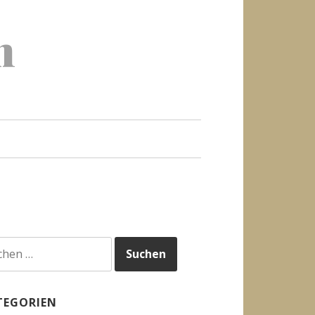
h
hen
h:
TEGORIEN