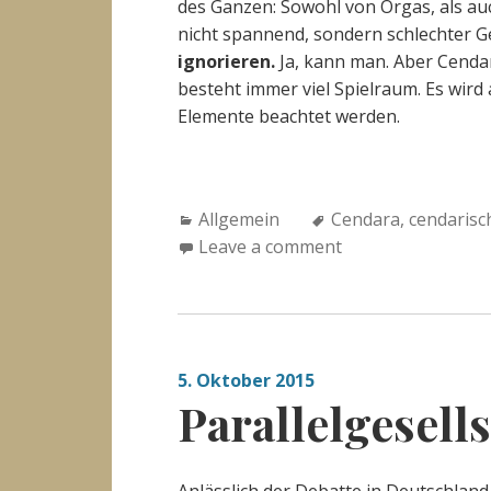
des Ganzen: Sowohl von Orgas, als auc
nicht spannend, sondern schlechter G
ignorieren.
Ja, kann man. Aber Cendar
besteht immer viel Spielraum. Es wir
Elemente beachtet werden.
Categories:
Tags:
Allgemein
Cendara
,
cendarisc
Leave a comment
5. Oktober 2015
Parallelgesell