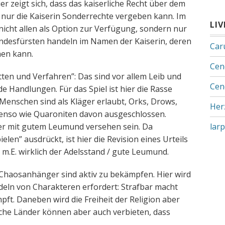
Hier zeigt sich, dass das kaiserliche Recht über dem
 nur die Kaiserin Sonderrechte vergeben kann. Im
LI
nicht allen als Option zur Verfügung, sondern nur
ndesfürsten handeln im Namen der Kaiserin, deren
Car
hen kann.
Cen
ätten und Verfahren”: Das sind vor allem Leib und
Cen
 Handlungen. Für das Spiel ist hier die Rasse
Menschen sind als Kläger erlaubt, Orks, Drows,
Her
benso wie Quaroniten davon ausgeschlossen.
er mit gutem Leumund versehen sein. Da
lar
ielen” ausdrückt, ist hier die Revision eines Urteils
m.E. wirklich der Adelsstand / gute Leumund.
)”: Chaosanhänger sind aktiv zu bekämpfen. Hier wird
ndeln von Charakteren erfordert: Strafbar macht
ft. Daneben wird die Freiheit der Religion aber
sche Länder können aber auch verbieten, dass