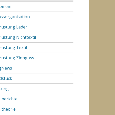
gemein
assorganisation
rüstung Leder
rüstung Nichttextil
rüstung Textil
rüstung Zinnguss
gNews
dstück
tung
elberichte
eltheorie