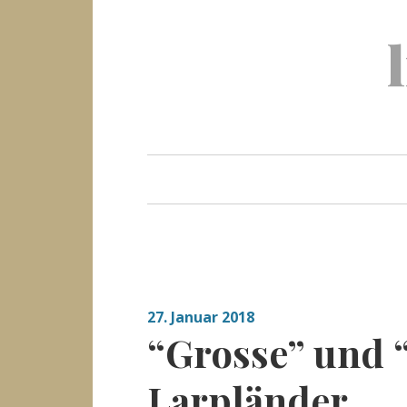
Skip
to
content
27. Januar 2018
“Grosse” und 
Larpländer