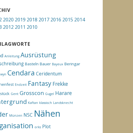
CHIV
2
2020
2019
2018
2017
2016
2015
2014
3
2012
2011
2010
HLAGWORTE
Ausrüstung
hd
Anleitung
schreibung
Basteln
Bauer
Beringar
Bayeux
Cendara
Ceridentum
ewyn
Fantasy
Frekke
henfest
Endzeit
Grosscon
Harare
stück
Gent
Gugel
ntergrund
Kaftan
klassisch
Landsknecht
Nähen
der
NSC
Münzen
ganisation
Plot
orks