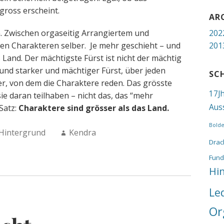
gross erscheint.
AR
n. Zwischen orgaseitig Arrangiertem und
202
en Charakteren selber. Je mehr geschieht – und
201
 Land. Der mächtigste Fürst ist nicht der mächtig
 und starker und mächtiger Fürst, über jeden
SC
er, von dem die Charaktere reden. Das grösste
17J
sie daran teilhaben – nicht das, das “mehr
Aus
Satz:
Charaktere sind grösser als das Land.
Bold
Author:
Hintergrund
Kendra
Drac
Fund
Hi
Le
Or