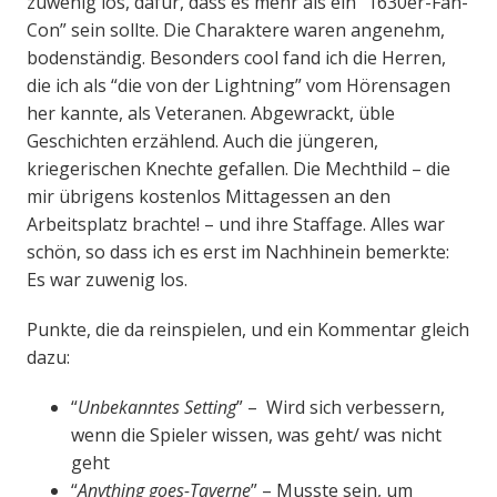
zuwenig los, dafür, dass es mehr als ein “1630er-Fan-
Con” sein sollte. Die Charaktere waren angenehm,
bodenständig. Besonders cool fand ich die Herren,
die ich als “die von der Lightning” vom Hörensagen
her kannte, als Veteranen. Abgewrackt, üble
Geschichten erzählend. Auch die jüngeren,
kriegerischen Knechte gefallen. Die Mechthild – die
mir übrigens kostenlos Mittagessen an den
Arbeitsplatz brachte! – und ihre Staffage. Alles war
schön, so dass ich es erst im Nachhinein bemerkte:
Es war zuwenig los.
Punkte, die da reinspielen, und ein Kommentar gleich
dazu:
“
Unbekanntes Setting
” – Wird sich verbessern,
wenn die Spieler wissen, was geht/ was nicht
geht
“
Anything goes-Taverne
” – Musste sein, um