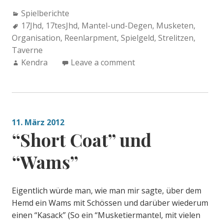
Categories:
Spielberichte
Tags:
17Jhd
,
17tesJhd
,
Mantel-und-Degen
,
Musketen
,
Organisation
,
Reenlarpment
,
Spielgeld
,
Strelitzen
,
Taverne
Author:
Kendra
Leave a comment
11. März 2012
“Short Coat” und
“Wams”
Eigentlich würde man, wie man mir sagte, über dem
Hemd ein Wams mit Schössen und darüber wiederum
einen “Kasack” (So ein “Musketiermantel, mit vielen