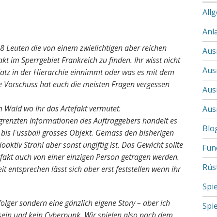
All
Anl
 8 Leuten die von einem zwielichtigen aber reichen
Aus
t im Sperrgebiet Frankreich zu finden. Ihr wisst nicht
Aus
latz in der Hierarchie einnimmt oder was es mit dem
e Vorschuss hat euch die meisten Fragen vergessen
Aus
 Wald wo Ihr das Artefakt vermutet.
Aus
grenzten Informationen des Auftraggebers handelt es
Blo
- bis Fussball grosses Objekt. Gemäss den bisherigen
ktiv Strahl aber sonst ungiftig ist. Das Gewicht sollte
Fun
tefakt auch von einer einzigen Person getragen werden.
Rüs
 entsprechen lässt sich aber erst feststellen wenn ihr
Spi
hfolger sondern eine gänzlich eigene Story – aber ich
Spi
l sein und kein Cyberpunk. Wir spielen also nach dem