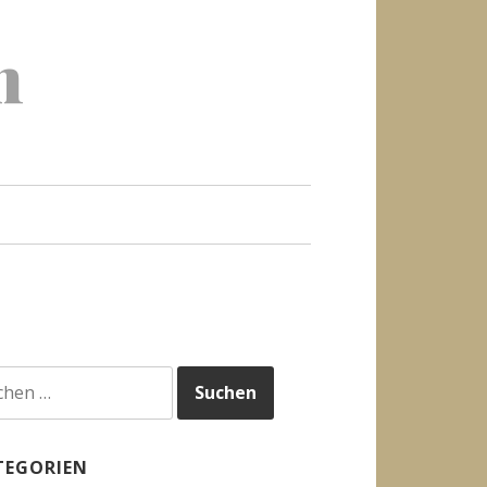
h
hen
h:
TEGORIEN