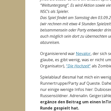
“Weltuntergang”. Es wird Aktion sowie vi
NSC’s als Spieler.
Das Spiel findet am Samstag den 03.09.2
(wir rechnen mit etwa 4 Stunden Spielzeit
beisammensein oder Party entweder dri
auch möglich sein dort zu übernachten 
abzureisen.
Organisierend war
Nevalor
, der sich 
glaube, es gibt wenig, was er nicht um
Organisator),
“
Die Hochzeit
“
als Zombie
Spielablauf diesmal hat mich ein wenig
Runnertruppe/Party auf Queste. Daher
nur einige wenige Infos hier: Dubiose
Russensöldner. Adrenalin. Geigerzähle
ergänze den Beitrag um einen InTim
Runde gespielt hat.