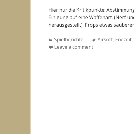
Hier nur die Kritikpunkte: Abstimmun
Einigung auf eine Waffenart. (Nerf un
herausgestellt). Props etwas sauberer
Categories:
Tags:
Spielberichte
Airsoft
,
Endzeit
,
Leave a comment