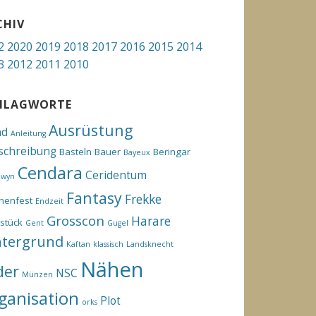
CHIV
2
2020
2019
2018
2017
2016
2015
2014
3
2012
2011
2010
HLAGWORTE
Ausrüstung
hd
Anleitung
schreibung
Basteln
Bauer
Beringar
Bayeux
Cendara
Ceridentum
ewyn
Fantasy
Frekke
henfest
Endzeit
Grosscon
Harare
stück
Gent
Gugel
ntergrund
Kaftan
klassisch
Landsknecht
Nähen
der
NSC
Münzen
ganisation
Plot
orks