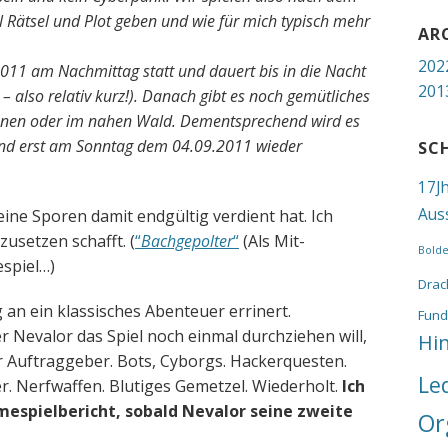
el Rätsel und Plot geben und wie für mich typisch mehr
AR
202
011 am Nachmittag statt und dauert bis in die Nacht
201
 – also relativ kurz!). Danach gibt es noch gemütliches
nnen oder im nahen Wald. Dementsprechend wird es
und erst am Sonntag dem 04.09.2011 wieder
SC
17J
Aus
seine Sporen damit endgültig verdient hat. Ich
zusetzen schafft. (
“
Bachgepolter
“
(Als Mit-
Bold
spiel…)
Drac
 an ein klassisches Abenteuer errinert.
Fund
 Nevalor das Spiel noch einmal durchziehen will,
Hi
r Auftraggeber. Bots, Cyborgs. Hackerquesten.
Le
r. Nerfwaffen. Blutiges Gemetzel. Wiederholt.
Ich
espielbericht, sobald Nevalor seine zweite
Or