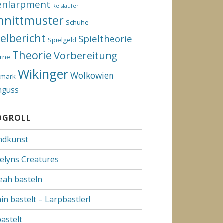
enlarpment
Reisläufer
hnittmuster
Schuhe
ielbericht
Spieltheorie
Spielgeld
Theorie
Vorbereitung
rne
Wikinger
Wolkowien
tmark
nguss
OGROLL
dkunst
elyns Creatures
Yeah basteln
in bastelt – Larpbastler!
bastelt