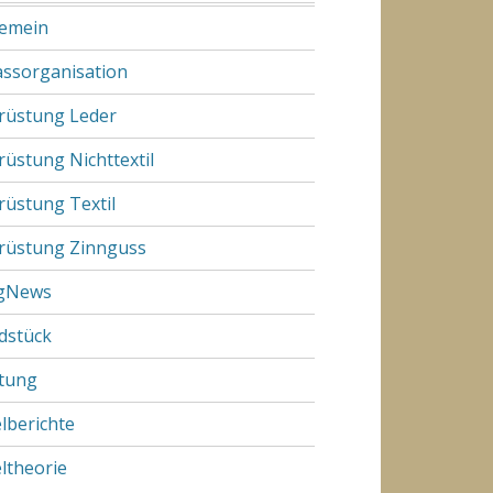
gemein
assorganisation
rüstung Leder
rüstung Nichttextil
rüstung Textil
rüstung Zinnguss
gNews
dstück
tung
elberichte
eltheorie