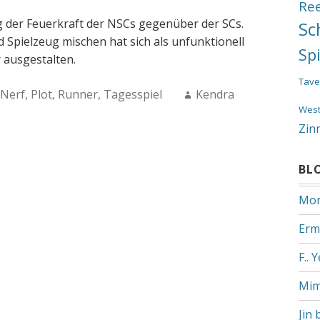
Re
g der Feuerkraft der NSCs gegenüber der SCs.
Sc
d Spielzeug mischen hat sich als unfunktionell
Sp
 ausgestalten.
Tave
Author:
Nerf
,
Plot
,
Runner
,
Tagesspiel
Kendra
Wes
Zin
BL
Mon
Erm
F.. 
Mim
Jin 