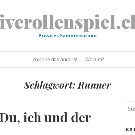
liverollenspiel.c
Privates Sammelsurium
Ich sehe das anders!
Warum?
Schlagwort:
Runner
Suc
“Du, ich und der
nac
KA