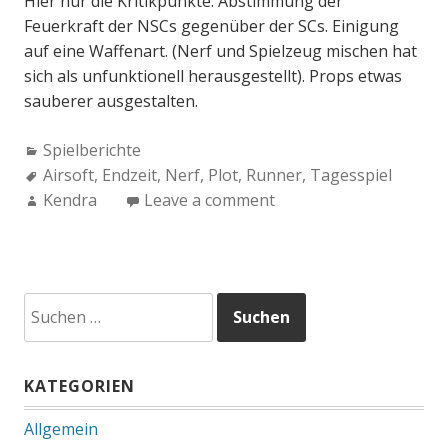
Hier nur die Kritikpunkte: Abstimmung der
Feuerkraft der NSCs gegenüber der SCs. Einigung
auf eine Waffenart. (Nerf und Spielzeug mischen hat
sich als unfunktionell herausgestellt). Props etwas
sauberer ausgestalten.
Categories:
Spielberichte
Tags:
Airsoft
,
Endzeit
,
Nerf
,
Plot
,
Runner
,
Tagesspiel
Author:
Kendra
Leave a comment
Suchen
nach:
KATEGORIEN
Allgemein