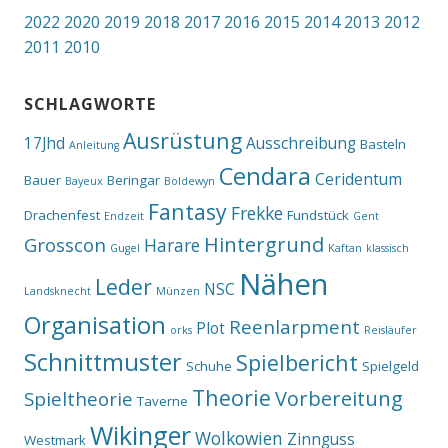
2022
2020
2019
2018
2017
2016
2015
2014
2013
2012
2011
2010
SCHLAGWORTE
Ausrüstung
17Jhd
Ausschreibung
Basteln
Anleitung
Cendara
Ceridentum
Bauer
Beringar
Bayeux
Boldewyn
Fantasy
Frekke
Drachenfest
Fundstück
Endzeit
Gent
Hintergrund
Grosscon
Harare
Gugel
Kaftan
klassisch
Nähen
Leder
NSC
Landsknecht
Münzen
Organisation
Reenlarpment
Plot
orks
Reisläufer
Schnittmuster
Spielbericht
Schuhe
Spielgeld
Theorie
Vorbereitung
Spieltheorie
Taverne
Wikinger
Wolkowien
Zinnguss
Westmark