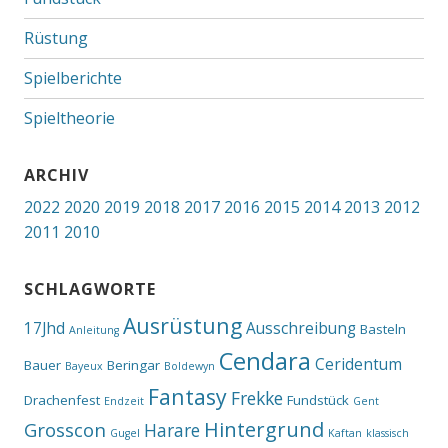
Rüstung
Spielberichte
Spieltheorie
ARCHIV
2022
2020
2019
2018
2017
2016
2015
2014
2013
2012
2011
2010
SCHLAGWORTE
Ausrüstung
17Jhd
Ausschreibung
Basteln
Anleitung
Cendara
Ceridentum
Bauer
Beringar
Bayeux
Boldewyn
Fantasy
Frekke
Drachenfest
Fundstück
Endzeit
Gent
Hintergrund
Grosscon
Harare
Gugel
Kaftan
klassisch