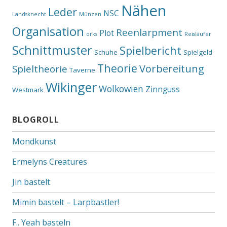
Nähen
Leder
NSC
Landsknecht
Münzen
Organisation
Reenlarpment
Plot
orks
Reisläufer
Schnittmuster
Spielbericht
Schuhe
Spielgeld
Theorie
Vorbereitung
Spieltheorie
Taverne
Wikinger
Wolkowien
Zinnguss
Westmark
BLOGROLL
Mondkunst
Ermelyns Creatures
Jin bastelt
Mimin bastelt – Larpbastler!
F.. Yeah basteln