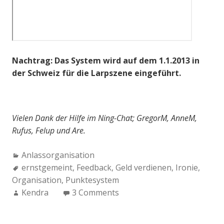
Nachtrag: Das System wird auf dem 1.1.2013 in
der Schweiz für die Larpszene eingeführt.
Vielen Dank der Hilfe im Ning-Chat; GregorM, AnneM,
Rufus, Felup und Are.
Categories:
Anlassorganisation
Tags:
ernstgemeint
,
Feedback
,
Geld verdienen
,
Ironie
,
Organisation
,
Punktesystem
Author:
Kendra
3 Comments