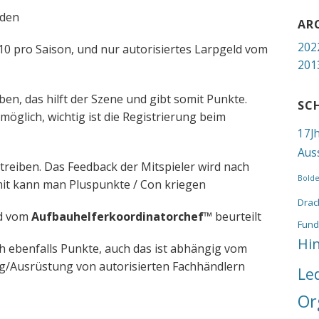
nden
AR
202
10 pro Saison, und nur autorisiertes Larpgeld vom
201
ben, das hilft der Szene und gibt somit Punkte.
SC
möglich, wichtig ist die Registrierung beim
17J
Aus
etreiben. Das Feedback der Mitspieler wird nach
Bold
it kann man Pluspunkte / Con kriegen
Drac
rd vom
Aufbauhelferkoordinatorchef™
beurteilt
Fund
Hi
 ebenfalls Punkte, auch das ist abhängig vom
g/Ausrüstung von autorisierten Fachhändlern
Le
Or