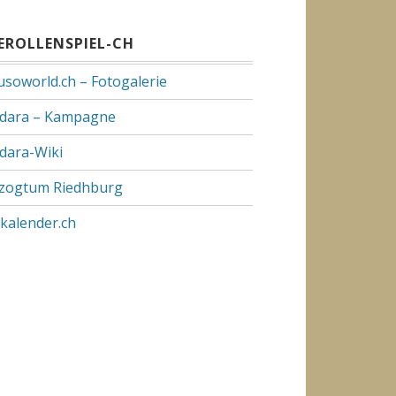
VEROLLENSPIEL-CH
usoworld.ch – Fotogalerie
dara – Kampagne
dara-Wiki
zogtum Riedhburg
pkalender.ch