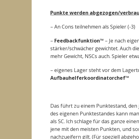
Punkte werden abgezogen/verbrauc
– An Cons teilnehmen als Spieler (-3)
–
Feedbackfunktion™
– Je nach eige
stärker/schwächer gewichtet. Auch die
mehr Gewicht, NSCs auch. Spieler etw
– eigenes Lager steht vor dem Lagerto
Aufbauhelferkoordinatorchef™
Das führt zu einem Punktestand, den j
des eigenen Punktestandes kann man s
als SC. Ich schlage für das ganze eine
jene mit den meisten Punkten, und som
nachzueifern gilt. (Für speziell abgeh