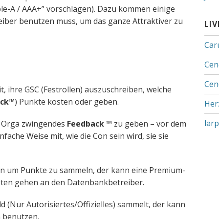
riple-A / AAA+” vorschlagen). Dazu kommen einige
eiber benutzen muss, um das ganze Attraktiver zu
LI
Car
Cen
Cen
, ihre GSC (Festrollen) auszuschreiben, welche
ack™
) Punkte kosten oder geben.
Her
lar
er Orga zwingendes
Feedback ™
zu geben – vor dem
infache Weise mit, wie die Con sein wird, sie sie
hen um Punkte zu sammeln, der kann eine Premium-
sten gehen an den Datenbankbetreiber.
 (Nur Autorisiertes/Offizielles) sammelt, der kann
n benutzen.