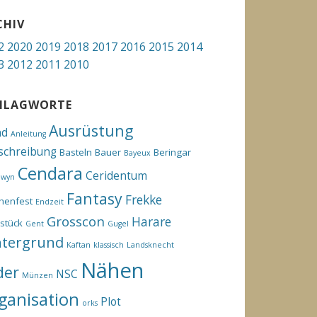
CHIV
2
2020
2019
2018
2017
2016
2015
2014
3
2012
2011
2010
HLAGWORTE
Ausrüstung
hd
Anleitung
schreibung
Basteln
Bauer
Beringar
Bayeux
Cendara
Ceridentum
ewyn
Fantasy
Frekke
henfest
Endzeit
Grosscon
Harare
stück
Gent
Gugel
ntergrund
Kaftan
klassisch
Landsknecht
Nähen
der
NSC
Münzen
ganisation
Plot
orks