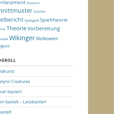
enlarpment
Reisläufer
hnittmuster
Schuhe
ielbericht
Spieltheorie
Spielgeld
Theorie
Vorbereitung
rne
Wikinger
Wolkowien
tmark
nguss
OGROLL
dkunst
elyns Creatures
Yeah basteln
in bastelt – Larpbastler!
bastelt