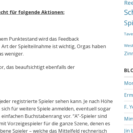
Re
Sc
ht für folgende Aktionen:
Sp
Tave
nem Punktestand wird das Feedback
Wes
 Art der Spielteilnahme ist wichtig, Orgas haben
Zin
as weniger.
r, das beaufsichtigt ebenfalls der
BL
Mon
Erm
eder registrierte Spieler sehen kann. Je nach Höhe
F.. 
ich für weitere Spiele anmelden, eventuell sogar
n einfachen Buchstabenrang vor. “A”-Spieler sind
Mim
it Vorzeigespieler für die ganze Szene, denen es
Jin 
obene Spieler – welche das Mittelfeld rechnerisch