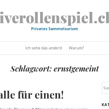
liverollenspiel.c
Privates Sammelsurium
Ich sehe das anders!
Warum?
Schlagwort:
ernstgemeint
Suc
alle für einen!
nac
KA