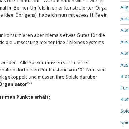
 das olle Thema auf: “Warum haben wir so wenig
All
mal im Berner Umfeld in einer konstruierten Orga
dee, übrigens), habe ich nun mit etwas Hilfe ein
Anl
Aus
ur konsumieren aber niemals etwas Gutes für die
Aus
e die Umsetzung meiner Idee / Meines Systems
Aus
rden. Alle Spieler müssen sich in einer
Aus
halten dort einen Punktestand von “0”. Nun sind
Blo
nk gekoppelt und müssen ihre Spiele darüber
Organisator™
”
Fun
ss man Punkte erhält:
Rüs
Spi
Spi