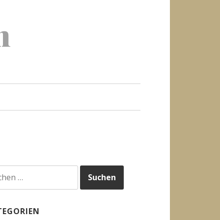
h
hen
h:
TEGORIEN