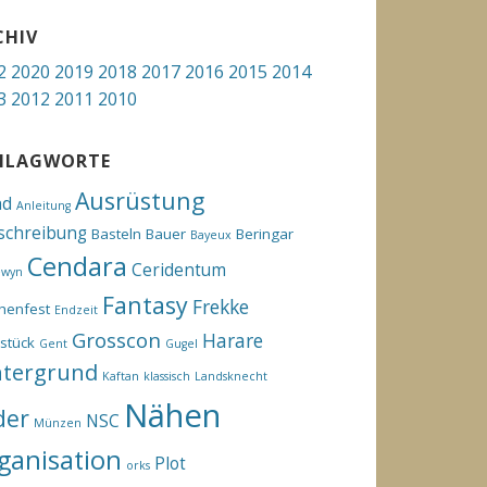
CHIV
2
2020
2019
2018
2017
2016
2015
2014
3
2012
2011
2010
HLAGWORTE
Ausrüstung
hd
Anleitung
schreibung
Basteln
Bauer
Beringar
Bayeux
Cendara
Ceridentum
ewyn
Fantasy
Frekke
henfest
Endzeit
Grosscon
Harare
stück
Gent
Gugel
ntergrund
Kaftan
klassisch
Landsknecht
Nähen
der
NSC
Münzen
ganisation
Plot
orks