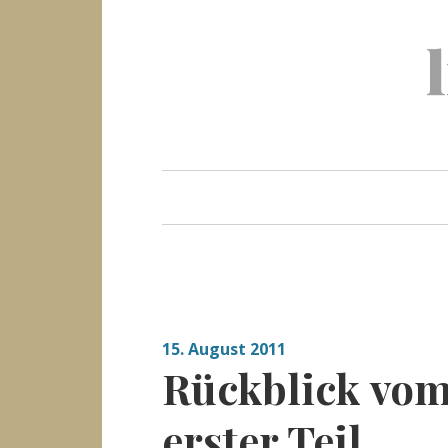
Skip
to
content
15. August 2011
Rückblick vo
erster Teil