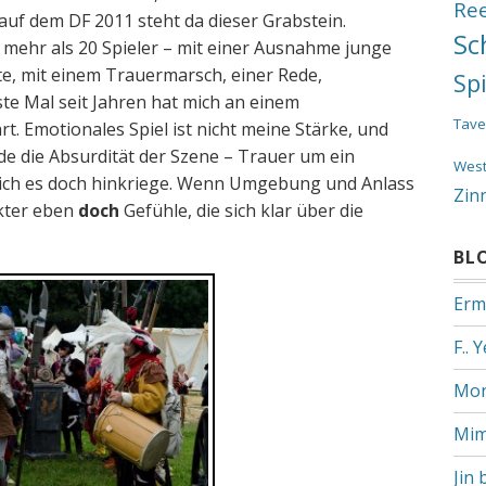
Re
auf dem DF 2011 steht da dieser Grabstein.
Sc
 mehr als 20 Spieler – mit einer Ausnahme junge
, mit einem Trauermarsch, einer Rede,
Sp
e Mal seit Jahren hat mich an einem
Tave
t. Emotionales Spiel ist nicht meine Stärke, und
de die Absurdität der Szene – Trauer um ein
Wes
s ich es doch hinkriege. Wenn Umgebung und Anlass
Zin
kter eben
doch
Gefühle, die sich klar über die
BL
Erm
F.. 
Mon
Mim
Jin 