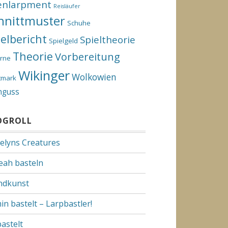
enlarpment
Reisläufer
hnittmuster
Schuhe
ielbericht
Spieltheorie
Spielgeld
Theorie
Vorbereitung
rne
Wikinger
Wolkowien
tmark
nguss
OGROLL
elyns Creatures
Yeah basteln
dkunst
in bastelt – Larpbastler!
bastelt