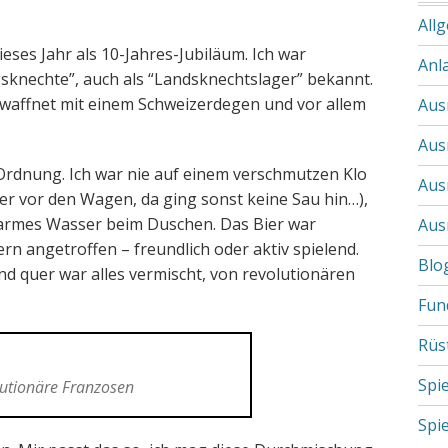
All
Dieses Jahr als 10-Jahres-Jubiläum. Ich war
Anl
gsknechte”, auch als “Landsknechtslager” bekannt.
affnet mit einem Schweizerdegen und vor allem
Aus
Aus
 Ordnung. Ich war nie auf einem verschmutzen Klo
Aus
ter vor den Wagen, da ging sonst keine Sau hin…),
armes Wasser beim Duschen. Das Bier war
Aus
ern angetroffen – freundlich oder aktiv spielend.
Blo
d quer war alles vermischt, von revolutionären
Fun
Rüs
Spi
utionäre Franzosen
Spi