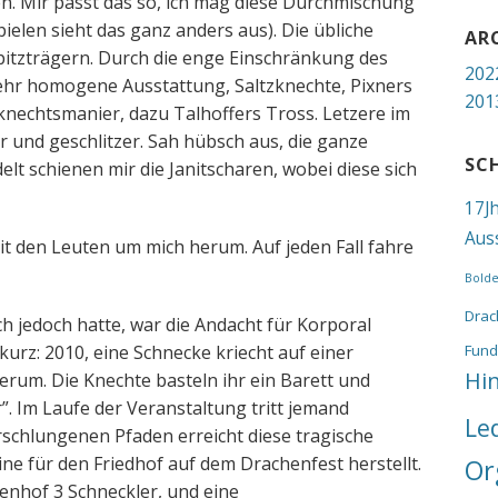
n. Mir passt das so, ich mag diese Durchmischung
pielen sieht das ganz anders aus). Die übliche
AR
itzträgern. Durch die enge Einschränkung des
202
ehr homogene Ausstattung, Saltzknechte, Pixners
201
knechtsmanier, dazu Talhoffers Tross. Letzere im
r und geschlitzer. Sah hübsch aus, die ganze
SC
lt schienen mir die Janitscharen, wobei diese sich
17J
Aus
mit den Leuten um mich herum. Auf jeden Fall fahre
Bold
Drac
ch jedoch hatte, war die Andacht für Korporal
 kurz: 2010, eine Schnecke kriecht auf einer
Fund
Hi
rum. Die Knechte basteln ihr ein Barett und
. Im Laufe der Veranstaltung tritt jemand
Le
rschlungenen Pfaden erreicht diese tragische
ine für den Friedhof auf dem Drachenfest herstellt.
Or
enhof 3 Schneckler, und eine