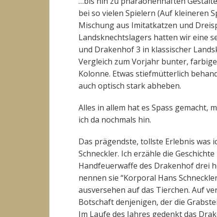
…bis hin zu pharaonenhaften Gestalte
bei so vielen Spielern (Auf kleineren S
Mischung aus Imitatkatzen und Dreisp
Landsknechtslagers hatten wir eine s
und Drakenhof 3 in klassischer Lands
Vergleich zum Vorjahr bunter, farbige
Kolonne. Etwas stiefmütterlich behande
auch optisch stark abheben.
Alles in allem hat es Spass gemacht, 
ich da nochmals hin.
Das prägendste, tollste Erlebnis was i
Schneckler. Ich erzähle die Geschichte
Handfeuerwaffe des Drakenhof drei he
nennen sie “Korporal Hans Schneckler”
ausversehen auf das Tierchen. Auf ve
Botschaft denjenigen, der die Grabste
Im Laufe des Jahres gedenkt das Drak