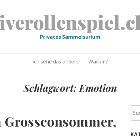
liverollenspiel.c
Privates Sammelsurium
Ich sehe das anders!
Warum?
Schlagwort:
Emotion
Suc
m Grossconsommer,
nac
KA