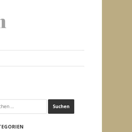
h
hen
h:
TEGORIEN