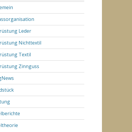
gemein
assorganisation
rüstung Leder
rüstung Nichttextil
rüstung Textil
rüstung Zinnguss
gNews
dstück
tung
elberichte
eltheorie