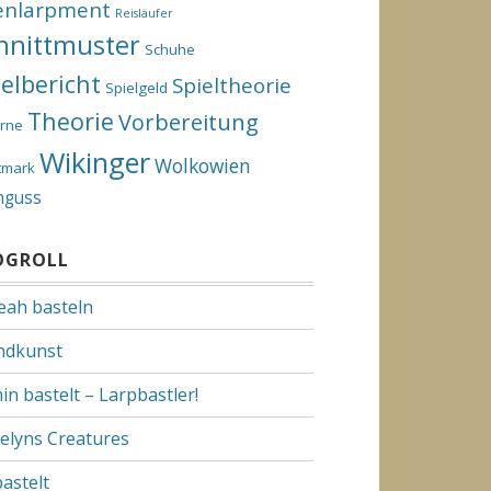
enlarpment
Reisläufer
hnittmuster
Schuhe
ielbericht
Spieltheorie
Spielgeld
Theorie
Vorbereitung
rne
Wikinger
Wolkowien
tmark
nguss
OGROLL
Yeah basteln
dkunst
in bastelt – Larpbastler!
elyns Creatures
bastelt