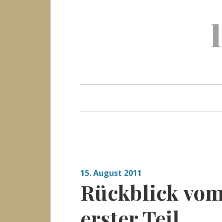
Skip
to
content
15. August 2011
Rückblick vo
erster Teil