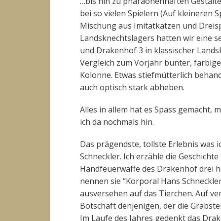
…bis hin zu pharaonenhaften Gestalte
bei so vielen Spielern (Auf kleineren S
Mischung aus Imitatkatzen und Dreisp
Landsknechtslagers hatten wir eine s
und Drakenhof 3 in klassischer Lands
Vergleich zum Vorjahr bunter, farbige
Kolonne. Etwas stiefmütterlich behande
auch optisch stark abheben.
Alles in allem hat es Spass gemacht, 
ich da nochmals hin.
Das prägendste, tollste Erlebnis was i
Schneckler. Ich erzähle die Geschichte
Handfeuerwaffe des Drakenhof drei he
nennen sie “Korporal Hans Schneckler”
ausversehen auf das Tierchen. Auf ve
Botschaft denjenigen, der die Grabste
Im Laufe des Jahres gedenkt das Drak