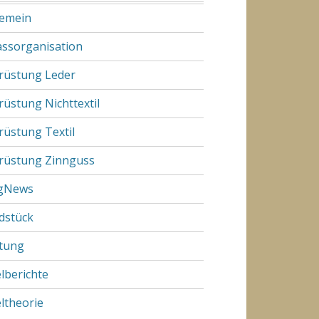
gemein
assorganisation
rüstung Leder
rüstung Nichttextil
rüstung Textil
rüstung Zinnguss
gNews
dstück
tung
elberichte
eltheorie