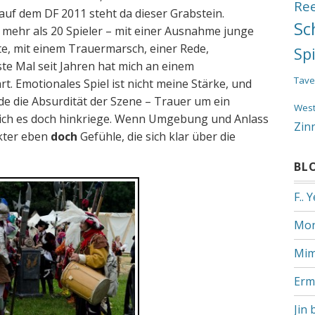
Re
auf dem DF 2011 steht da dieser Grabstein.
Sc
 mehr als 20 Spieler – mit einer Ausnahme junge
, mit einem Trauermarsch, einer Rede,
Sp
e Mal seit Jahren hat mich an einem
Tave
t. Emotionales Spiel ist nicht meine Stärke, und
de die Absurdität der Szene – Trauer um ein
Wes
s ich es doch hinkriege. Wenn Umgebung und Anlass
Zin
kter eben
doch
Gefühle, die sich klar über die
BL
F.. 
Mon
Mim
Erm
Jin 