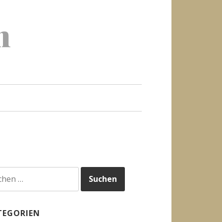
h
hen
h:
TEGORIEN