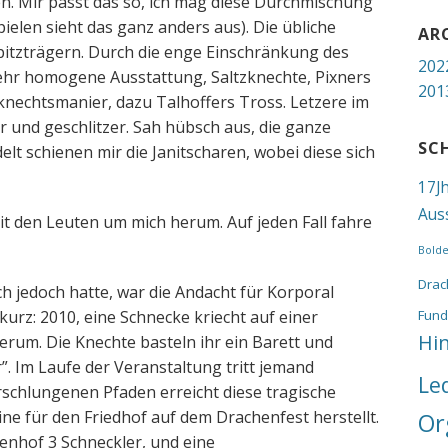
n. Mir passt das so, ich mag diese Durchmischung
pielen sieht das ganz anders aus). Die übliche
AR
itzträgern. Durch die enge Einschränkung des
202
ehr homogene Ausstattung, Saltzknechte, Pixners
201
knechtsmanier, dazu Talhoffers Tross. Letzere im
r und geschlitzer. Sah hübsch aus, die ganze
SC
lt schienen mir die Janitscharen, wobei diese sich
17J
Aus
mit den Leuten um mich herum. Auf jeden Fall fahre
Bold
Drac
ch jedoch hatte, war die Andacht für Korporal
 kurz: 2010, eine Schnecke kriecht auf einer
Fund
Hi
rum. Die Knechte basteln ihr ein Barett und
. Im Laufe der Veranstaltung tritt jemand
Le
rschlungenen Pfaden erreicht diese tragische
ine für den Friedhof auf dem Drachenfest herstellt.
Or
enhof 3 Schneckler, und eine