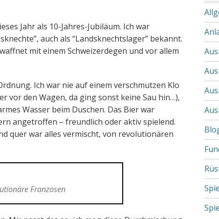
All
Dieses Jahr als 10-Jahres-Jubiläum. Ich war
Anl
gsknechte”, auch als “Landsknechtslager” bekannt.
affnet mit einem Schweizerdegen und vor allem
Aus
Aus
 Ordnung. Ich war nie auf einem verschmutzen Klo
Aus
ter vor den Wagen, da ging sonst keine Sau hin…),
armes Wasser beim Duschen. Das Bier war
Aus
ern angetroffen – freundlich oder aktiv spielend.
Blo
d quer war alles vermischt, von revolutionären
Fun
Rüs
Spi
utionäre Franzosen
Spi