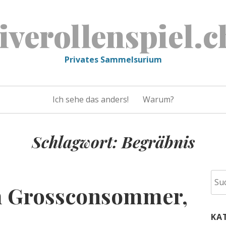
liverollenspiel.c
Privates Sammelsurium
Ich sehe das anders!
Warum?
Schlagwort:
Begräbnis
Suc
m Grossconsommer,
nac
KA