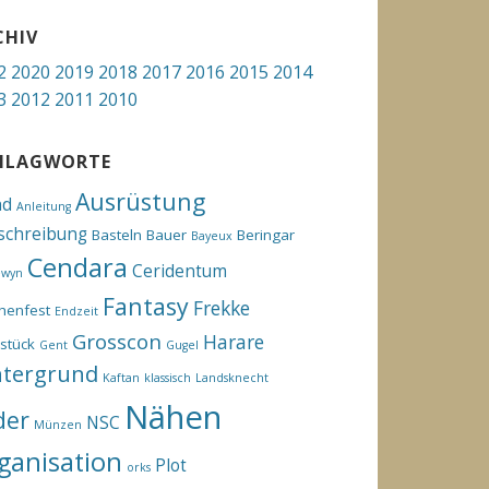
CHIV
2
2020
2019
2018
2017
2016
2015
2014
3
2012
2011
2010
HLAGWORTE
Ausrüstung
hd
Anleitung
schreibung
Basteln
Bauer
Beringar
Bayeux
Cendara
Ceridentum
ewyn
Fantasy
Frekke
henfest
Endzeit
Grosscon
Harare
stück
Gent
Gugel
ntergrund
Kaftan
klassisch
Landsknecht
Nähen
der
NSC
Münzen
ganisation
Plot
orks