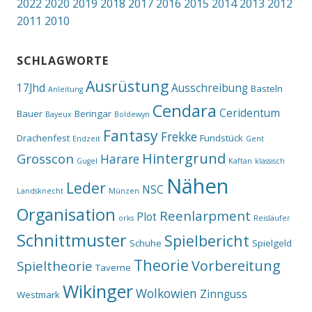
2022
2020
2019
2018
2017
2016
2015
2014
2013
2012
2011
2010
SCHLAGWORTE
Ausrüstung
17Jhd
Ausschreibung
Basteln
Anleitung
Cendara
Ceridentum
Bauer
Beringar
Bayeux
Boldewyn
Fantasy
Frekke
Drachenfest
Fundstück
Endzeit
Gent
Hintergrund
Grosscon
Harare
Gugel
Kaftan
klassisch
Nähen
Leder
NSC
Landsknecht
Münzen
Organisation
Reenlarpment
Plot
orks
Reisläufer
Schnittmuster
Spielbericht
Schuhe
Spielgeld
Theorie
Vorbereitung
Spieltheorie
Taverne
Wikinger
Wolkowien
Zinnguss
Westmark