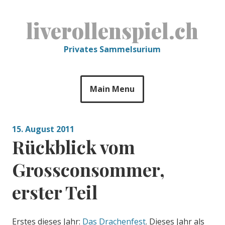
Skip
to
liverollenspiel.ch
content
Privates Sammelsurium
Main Menu
15. August 2011
Rückblick vom
Grossconsommer,
erster Teil
Erstes dieses Jahr:
Das Drachenfest
. Dieses Jahr als