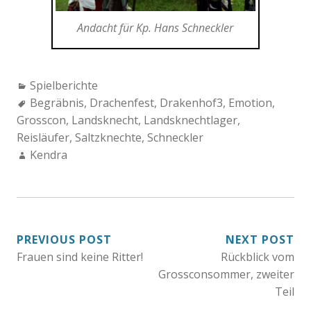
Andacht für Kp. Hans Schneckler
Categories:
Spielberichte
Tags:
Begräbnis
,
Drachenfest
,
Drakenhof3
,
Emotion
,
Grosscon
,
Landsknecht
,
Landsknechtlager
,
Reisläufer
,
Saltzknechte
,
Schneckler
Author:
Kendra
BEITRAGSNAVIGATION
PREVIOUS POST
NEXT POST
Frauen sind keine Ritter!
Rückblick vom
Grossconsommer, zweiter
Teil