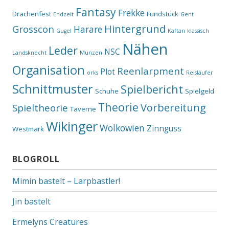
Fantasy
Frekke
Drachenfest
Fundstück
Endzeit
Gent
Hintergrund
Grosscon
Harare
Gugel
Kaftan
klassisch
Nähen
Leder
NSC
Landsknecht
Münzen
Organisation
Reenlarpment
Plot
orks
Reisläufer
Schnittmuster
Spielbericht
Schuhe
Spielgeld
Theorie
Vorbereitung
Spieltheorie
Taverne
Wikinger
Wolkowien
Zinnguss
Westmark
BLOGROLL
Mimin bastelt – Larpbastler!
Jin bastelt
Ermelyns Creatures