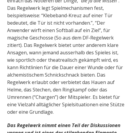
einfach das Notieren der Dinge, “
die ja alle Wissen
“.
Das Regelwerk legt Spielmechanismen fest,
beispielsweise: “Klebeband-Kreuz auf einer Tür
bedeutet, die Tür ist nicht vorhanden.”, “Der
Anwender wirft einen Softball auf ein Ziel”, für
magische Geschosse (So aus dem DF-Regelwerk
zitiert). Das Regelwerk bietet unter anderem klare
Ansagen, wann jemand ausserhalb des Spieles ist,
wie sportlich oder theatrealisch gekämpft wird, es
kann Richtlinien für die Dauer einer Wunde oder für
alchemistischem Schnickschnack bieten. Das
Regelwerk erlaubt oder verbietet das Hauen auf
Helme, das Stechen, den Ringkampf oder das
Umrennen (“Chargen”) der Mitspieler. Es bietet für
eine Vielzahl alltäglicher Spielsituationen eine Stütze
oder eine Grundlage.
Das Regelwerk nimmt einen Teil der Diskussionen
vorweg und ist eines der stilgebenden Elemente