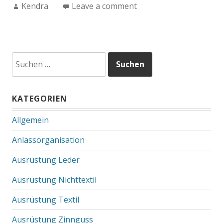
Author:
Kendra
Leave a comment
Suchen
nach:
KATEGORIEN
Allgemein
Anlassorganisation
Ausrüstung Leder
Ausrüstung Nichttextil
Ausrüstung Textil
Ausrüstung Zinnguss