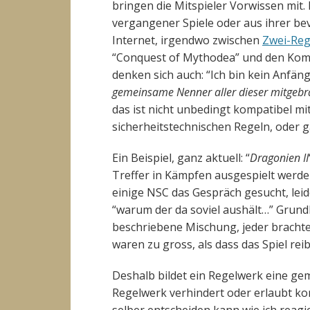
bringen die Mitspieler Vorwissen mit.
vergangener Spiele oder aus ihrer b
Internet, irgendwo zwischen
Zwei-Reg
“Conquest of Mythodea” und den Komm
denken sich auch: “Ich bin kein Anfän
gemeinsame Nenner aller dieser mitgebr
das ist nicht unbedingt kompatibel mi
sicherheitstechnischen Regeln, oder g
Ein Beispiel, ganz aktuell: “
Dragonien II
Treffer in Kämpfen ausgespielt werd
einige NSC das Gespräch gesucht, leid
“warum der da soviel aushält…” Grun
beschriebene Mischung, jeder brachte
waren zu gross, als dass das Spiel re
Deshalb bildet ein Regelwerk eine gem
Regelwerk verhindert oder erlaubt ko