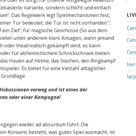
re oder es sorgt für (m)eine festgelegte Reaktion.
tebasierte Variante, sondern schlicht und einfach
LI
ssen
“. Das Regelwerk legt Spielmechanismen fest,
iner Tür bedeutet, die Tür ist nicht vorhanden.”,
Car
f ein Ziel”, für magische Geschosse (So aus dem
 bietet unter anderem klare Ansagen, wann jemand
Cen
ich oder theatrealisch gekämpft wird, es kann
Cen
 oder für alchemistischem Schnickschnack bieten.
 das Hauen auf Helme, das Stechen, den Ringkampf
Her
pieler. Es bietet für eine Vielzahl alltäglicher
e Grundlage.
lar
Diskussionen vorweg und ist eines der
ams oder einer Kampagne!
ngegen wieder ad absurdum führt: Die
ein Konsens besteht, was gutes Spiel ausmacht, ist