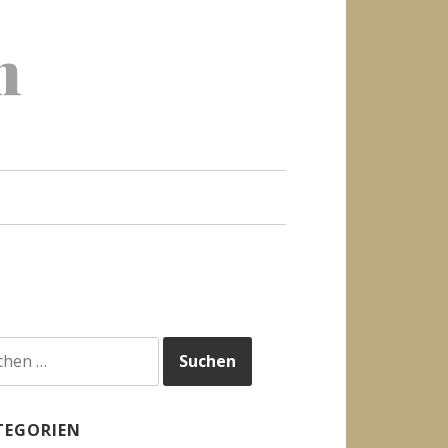
h
hen
h:
TEGORIEN