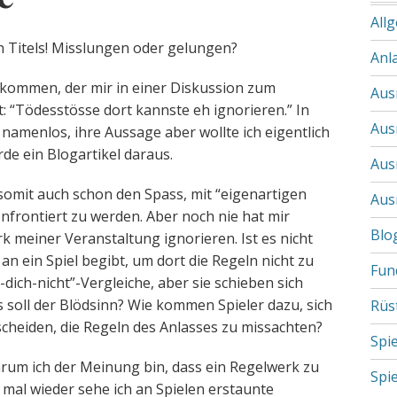
All
n Titels! Misslungen oder gelungen?
Anl
erkommen, der mir in einer Diskussion zum
Aus
: “Tödesstösse dort kannste eh ignorieren.” In
Aus
 namenlos, ihre Aussage aber wollte ich eigentlich
rde ein Blogartikel daraus.
Aus
 somit auch schon den Spass, mit “eigenartigen
Aus
frontiert zu werden. Aber noch nie hat mir
Blo
 meiner Veranstaltung ignorieren. Ist es nicht
n ein Spiel begibt, um dort die Regeln nicht zu
Fun
dich-nicht”-Vergleiche, aber sie schieben sich
soll der Blödsinn? Wie kommen Spieler dazu, sich
Rüs
heiden, die Regeln des Anlasses zu missachten?
Spi
arum ich der Meinung bin, dass ein Regelwerk zu
Spi
mal wieder sehe ich an Spielen erstaunte