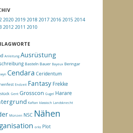
CHIV
2
2020
2019
2018
2017
2016
2015
2014
3
2012
2011
2010
HLAGWORTE
Ausrüstung
hd
Anleitung
schreibung
Basteln
Bauer
Beringar
Bayeux
Cendara
Ceridentum
ewyn
Fantasy
Frekke
henfest
Endzeit
Grosscon
Harare
stück
Gent
Gugel
ntergrund
Kaftan
klassisch
Landsknecht
Nähen
der
NSC
Münzen
ganisation
Plot
orks