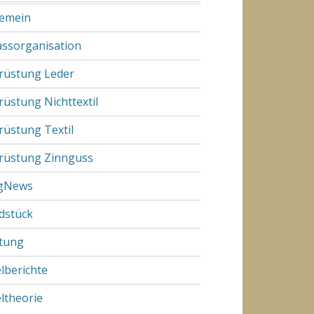
gemein
assorganisation
rüstung Leder
rüstung Nichttextil
rüstung Textil
rüstung Zinnguss
gNews
dstück
tung
elberichte
eltheorie