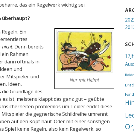
eharre, das ein Regelwerk wichtig sei.
AR
a überhaupt?
202
201
n Regeln. Ein
glementiertes
SC
 nicht
. Denn bereits
d ein Rahmen
17J
er dann oftmals in
Aus
 Ideen und
Bold
er Mitspieler und
Nur mit Helm!
en, Ideen,
Drac
s die Grundlage des
Fund
s es ist, meistens klappt das ganz gut – geübte
Hi
Unsicherheiten problemlos um. Leider endet diese
itspieler die gegnerische Schildreihe umrennt.
Le
ben auf den Kopf haut. Oder mit einer sonstigen
Or
 Spiel keine Regeln, also kein Regelwerk, so