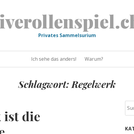
liverollenspiel.c
Privates Sammelsurium
Ich sehe das anders!
Warum?
Schlagwort:
Regelwerk
Suc
ist die
nac
e
KA