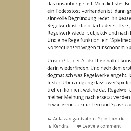
das unsauber gelöst. Mein liebstes B
ein Todesstoss vorhanden ist, dann ge
sinnvolle Begründung redet ihn besse
Regelwerk ist, dann darf oder soll sie
Regelwerk wieder subjektiv und nach
Und eine Regelfunktion, ein “Spielmec
Konsequenzen wegen “unschönem Spie
Unsinn? Ja, der Artikel beinhaltet ko
darin wiederfinden. Und nach dem ers
dogmatisch was Regelwerke angeht. Ich
festen Überzeugung dass zwei Spiele
treffen können, welche das Regelwerk e
meiner Meinung nach ersetzt werden 
Erwachsene ausmachen und Spass dara
Categories:
Anlassorganisation
,
Spieltheorie
Author:
Kendra
Leave a comment