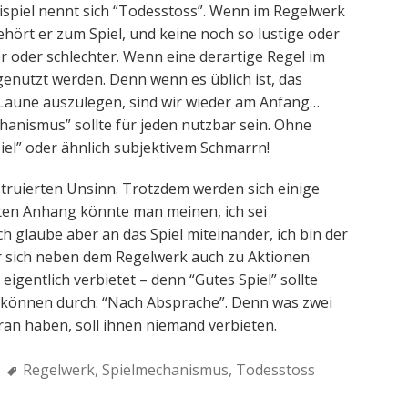
eispiel nennt sich “Todesstoss”. Wenn im Regelwerk
hört er zum Spiel, und keine noch so lustige oder
r oder schlechter. Wenn eine derartige Regel im
 genutzt werden. Denn wenn es üblich ist, das
 Laune auszulegen, sind wir wieder am Anfang…
hanismus” sollte für jeden nutzbar sein. Ohne
l” oder ähnlich subjektivem Schmarrn!
nstruierten Unsinn. Trotzdem werden sich einige
ten Anhang könnte man meinen, ich sei
 glaube aber an das Spiel miteinander, ich bin der
r sich neben dem Regelwerk auch zu Aktionen
igentlich verbietet – denn “Gutes Spiel” sollte
können durch: “Nach Absprache”. Denn was zwei
n haben, soll ihnen niemand verbieten.
Tags:
Regelwerk
,
Spielmechanismus
,
Todesstoss