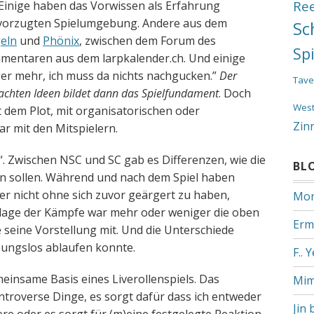
Re
 Einige haben das Vorwissen als Erfahrung
evorzugten Spielumgebung. Andere aus dem
Sc
eln
und
Phönix
, zwischen dem Forum des
Sp
entaren aus dem larpkalender.ch. Und einige
ger mehr, ich muss da nichts nachgucken.”
Der
Tave
achten Ideen bildet dann das Spielfundament
. Doch
Wes
t dem Plot, mit organisatorischen oder
Zin
ar mit den Mitspielern.
“. Zwischen NSC und SC gab es Differenzen, wie die
BL
en sollen. Während und nach dem Spiel haben
er nicht ohne sich zuvor geärgert zu haben,
Mon
dlage der Kämpfe war mehr oder weniger die oben
Erm
 seine Vorstellung mit. Und die Unterschiede
ibungslos ablaufen konnte.
F.. 
einsame Basis eines Liverollenspiels. Das
Mim
ntroverse Dinge, es sorgt dafür dass ich entweder
Jin 