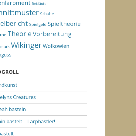
enlarpment
Reisläufer
hnittmuster
Schuhe
ielbericht
Spieltheorie
Spielgeld
Theorie
Vorbereitung
rne
Wikinger
Wolkowien
tmark
nguss
OGROLL
dkunst
elyns Creatures
Yeah basteln
in bastelt – Larpbastler!
bastelt