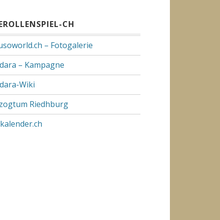
VEROLLENSPIEL-CH
usoworld.ch – Fotogalerie
dara – Kampagne
dara-Wiki
zogtum Riedhburg
pkalender.ch