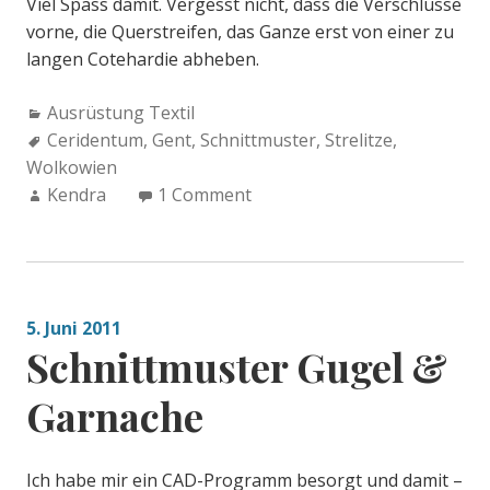
Viel Spass damit. Vergesst nicht, dass die Verschlüsse
vorne, die Querstreifen, das Ganze erst von einer zu
langen Cotehardie abheben.
Categories:
Ausrüstung Textil
Tags:
Ceridentum
,
Gent
,
Schnittmuster
,
Strelitze
,
Wolkowien
Author:
Kendra
1 Comment
5. Juni 2011
Schnittmuster Gugel &
Garnache
Ich habe mir ein CAD-Programm besorgt und damit –