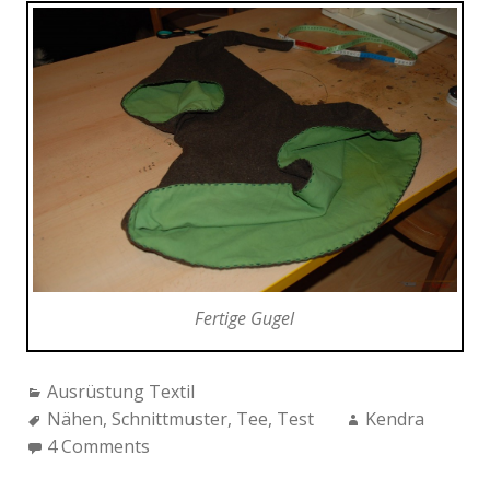
Fertige Gugel
Categories:
Ausrüstung Textil
Tags:
Author:
Nähen
,
Schnittmuster
,
Tee
,
Test
Kendra
4 Comments