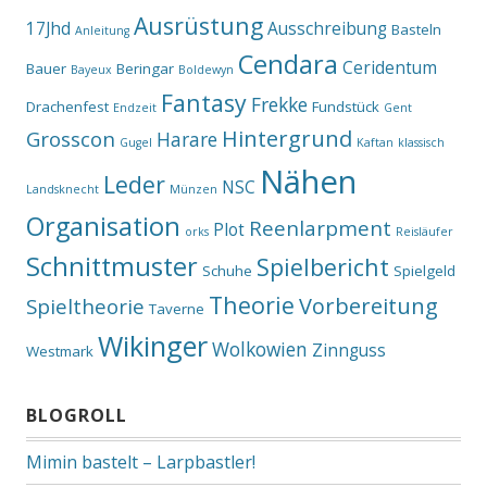
Ausrüstung
17Jhd
Ausschreibung
Basteln
Anleitung
Cendara
Ceridentum
Bauer
Beringar
Bayeux
Boldewyn
Fantasy
Frekke
Drachenfest
Fundstück
Endzeit
Gent
Hintergrund
Grosscon
Harare
Gugel
Kaftan
klassisch
Nähen
Leder
NSC
Landsknecht
Münzen
Organisation
Reenlarpment
Plot
orks
Reisläufer
Schnittmuster
Spielbericht
Schuhe
Spielgeld
Theorie
Vorbereitung
Spieltheorie
Taverne
Wikinger
Wolkowien
Zinnguss
Westmark
BLOGROLL
Mimin bastelt – Larpbastler!