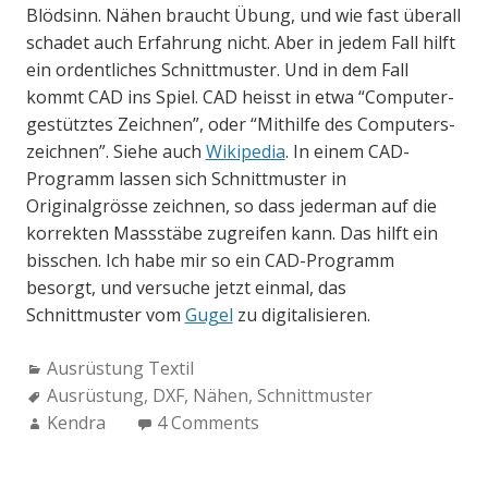
Blödsinn. Nähen braucht Übung, und wie fast überall
schadet auch Erfahrung nicht. Aber in jedem Fall hilft
ein ordentliches Schnittmuster. Und in dem Fall
kommt CAD ins Spiel. CAD heisst in etwa “Computer-
gestütztes Zeichnen”, oder “Mithilfe des Computers-
zeichnen”. Siehe auch
Wikipedia
. In einem CAD-
Programm lassen sich Schnittmuster in
Originalgrösse zeichnen, so dass jederman auf die
korrekten Massstäbe zugreifen kann. Das hilft ein
bisschen. Ich habe mir so ein CAD-Programm
besorgt, und versuche jetzt einmal, das
Schnittmuster vom
Gugel
zu digitalisieren.
Categories:
Ausrüstung Textil
Tags:
Ausrüstung
,
DXF
,
Nähen
,
Schnittmuster
Author:
Kendra
4 Comments