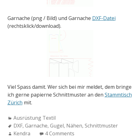
Garnache (png / Bild) und Garnache
DXF-Datei
(rechtsklick/download).
Viel Spass damit. Wer sich bei mir meldet, dem bringe
ich gerne papierne Schnittmuster an den
Stammtisch
Zürich
mit.
Categories:
Ausrüstung Textil
Tags:
DXF
,
Garnache
,
Gugel
,
Nähen
,
Schnittmuster
Author:
Kendra
4 Comments