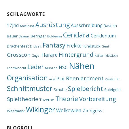
SCHLAGWORTE
Ausrüstung
17Jhd
Ausschreibung
Basteln
Anleitung
Cendara
Ceridentum
Bauer
Beringar
Bayeux
Boldewyn
Fantasy
Frekke
Drachenfest
Fundstück
Endzeit
Gent
Hintergrund
Grosscon
Harare
Gugel
Kaftan
klassisch
Nähen
Leder
NSC
Landsknecht
Münzen
Organisation
Reenlarpment
Plot
orks
Reisläufer
Schnittmuster
Spielbericht
Schuhe
Spielgeld
Theorie
Vorbereitung
Spieltheorie
Taverne
Wikinger
Wolkowien
Zinnguss
Westmark
BLOGROLL