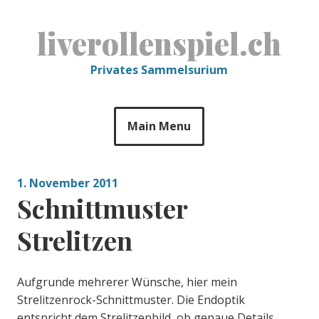
Skip
to
liverollenspiel.ch
content
Privates Sammelsurium
Main Menu
1. November 2011
Schnittmuster
Strelitzen
Aufgrunde mehrerer Wünsche, hier mein
Strelitzenrock-Schnittmuster. Die Endoptik
entspricht dem Strelitzenbild, ob genaue Details