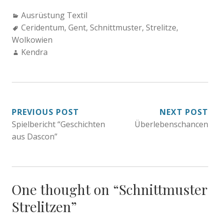
Categories:
Ausrüstung Textil
Tags:
Ceridentum
,
Gent
,
Schnittmuster
,
Strelitze
,
Wolkowien
Author:
Kendra
BEITRAGSNAVIGATION
PREVIOUS POST
NEXT POST
Spielbericht “Geschichten
Überlebenschancen
aus Dascon”
One thought on “
Schnittmuster
Strelitzen
”