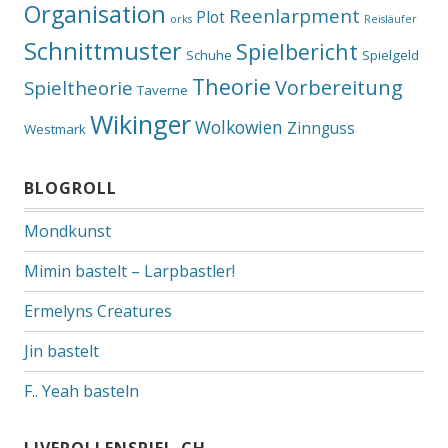
Organisation
Reenlarpment
Plot
orks
Reisläufer
Schnittmuster
Spielbericht
Schuhe
Spielgeld
Theorie
Vorbereitung
Spieltheorie
Taverne
Wikinger
Wolkowien
Zinnguss
Westmark
BLOGROLL
Mondkunst
Mimin bastelt – Larpbastler!
Ermelyns Creatures
Jin bastelt
F.. Yeah basteln
LIVEROLLENSPIEL-CH