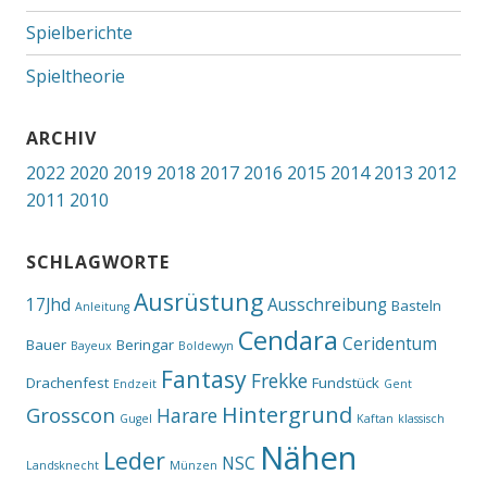
Spielberichte
Spieltheorie
ARCHIV
2022
2020
2019
2018
2017
2016
2015
2014
2013
2012
2011
2010
SCHLAGWORTE
Ausrüstung
17Jhd
Ausschreibung
Basteln
Anleitung
Cendara
Ceridentum
Bauer
Beringar
Bayeux
Boldewyn
Fantasy
Frekke
Drachenfest
Fundstück
Endzeit
Gent
Hintergrund
Grosscon
Harare
Gugel
Kaftan
klassisch
Nähen
Leder
NSC
Landsknecht
Münzen