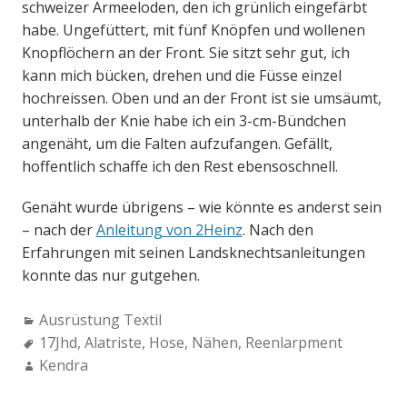
schweizer Armeeloden, den ich grünlich eingefärbt
habe. Ungefüttert, mit fünf Knöpfen und wollenen
Knopflöchern an der Front. Sie sitzt sehr gut, ich
kann mich bücken, drehen und die Füsse einzel
hochreissen. Oben und an der Front ist sie umsäumt,
unterhalb der Knie habe ich ein 3-cm-Bündchen
angenäht, um die Falten aufzufangen. Gefällt,
hoffentlich schaffe ich den Rest ebensoschnell.
Genäht wurde übrigens – wie könnte es anderst sein
– nach der
Anleitung von 2Heinz
. Nach den
Erfahrungen mit seinen Landsknechtsanleitungen
konnte das nur gutgehen.
Categories:
Ausrüstung Textil
Tags:
17Jhd
,
Alatriste
,
Hose
,
Nähen
,
Reenlarpment
Author:
Kendra