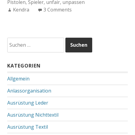
Pistolen
,
Spieler
,
unfair
,
unpassen
Author:
Kendra
3 Comments
Suchen
nach:
KATEGORIEN
Allgemein
Anlassorganisation
Ausrüstung Leder
Ausrüstung Nichttextil
Ausrüstung Textil