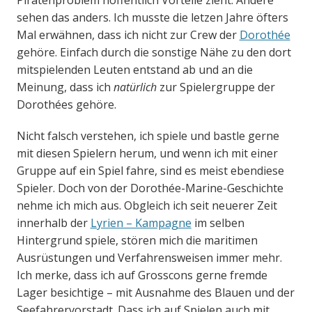
Piratenproblem hoffentlich Vorteile zieht. Andere
sehen das anders. Ich musste die letzen Jahre öfters
Mal erwähnen, dass ich nicht zur Crew der
Dorothée
gehöre. Einfach durch die sonstige Nähe zu den dort
mitspielenden Leuten entstand ab und an die
Meinung, dass ich
natürlich
zur Spielergruppe der
Dorothées gehöre.
Nicht falsch verstehen, ich spiele und bastle gerne
mit diesen Spielern herum, und wenn ich mit einer
Gruppe auf ein Spiel fahre, sind es meist ebendiese
Spieler. Doch von der Dorothée-Marine-Geschichte
nehme ich mich aus. Obgleich ich seit neuerer Zeit
innerhalb der
Lyrien – Kampagne
im selben
Hintergrund spiele, stören mich die maritimen
Ausrüstungen und Verfahrensweisen immer mehr.
Ich merke, dass ich auf Grosscons gerne fremde
Lager besichtige – mit Ausnahme des Blauen und der
Seefahrervorstadt. Dass ich auf Spielen auch mit