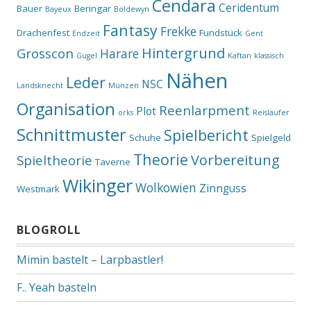
Cendara
Ceridentum
Bauer
Beringar
Bayeux
Boldewyn
Fantasy
Frekke
Drachenfest
Fundstück
Endzeit
Gent
Hintergrund
Grosscon
Harare
Gugel
Kaftan
klassisch
Nähen
Leder
NSC
Landsknecht
Münzen
Organisation
Reenlarpment
Plot
orks
Reisläufer
Schnittmuster
Spielbericht
Schuhe
Spielgeld
Theorie
Vorbereitung
Spieltheorie
Taverne
Wikinger
Wolkowien
Zinnguss
Westmark
BLOGROLL
Mimin bastelt – Larpbastler!
F.. Yeah basteln