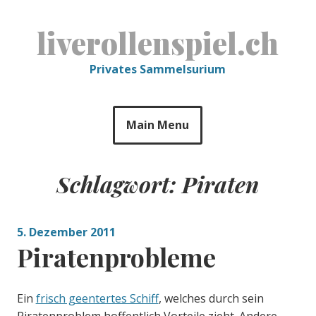
Skip
to
liverollenspiel.ch
content
Privates Sammelsurium
Main Menu
Schlagwort:
Piraten
5. Dezember 2011
Piratenprobleme
Ein
frisch geentertes Schiff
, welches durch sein