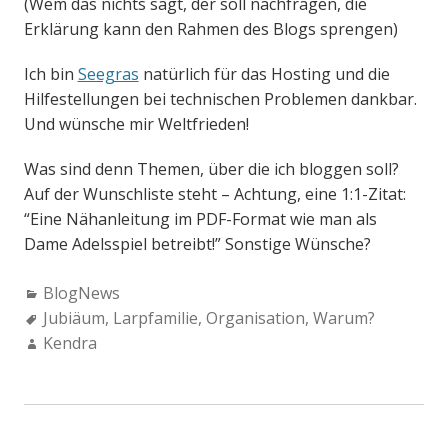
(Wem das nichts sagt, der soll nachfragen, die
Erklärung kann den Rahmen des Blogs sprengen)
Ich bin
Seegras
natürlich für das Hosting und die
Hilfestellungen bei technischen Problemen dankbar.
Und wünsche mir Weltfrieden!
Was sind denn Themen, über die ich bloggen soll?
Auf der Wunschliste steht – Achtung, eine 1:1-Zitat:
“Eine Nähanleitung im PDF-Format wie man als
Dame Adelsspiel betreibt!” Sonstige Wünsche?
Categories:
BlogNews
Tags:
Jubiäum
,
Larpfamilie
,
Organisation
,
Warum?
Author:
Kendra