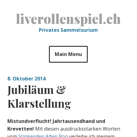
Skip
to
liverollenspiel.ch
content
Privates Sammelsurium
Main Menu
8. Oktober 2014
Jubiläum &
Klarstellung
Mistundverflucht! Jahrtausendhand und
Krevetten!
Mit diesen ausdrucksstarken Worten
vom
Stinkenden Alten Ron
verleihe ich meinem