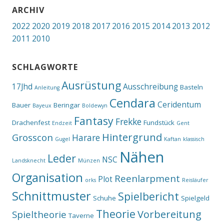
ARCHIV
2022
2020
2019
2018
2017
2016
2015
2014
2013
2012
2011
2010
SCHLAGWORTE
Ausrüstung
17Jhd
Ausschreibung
Basteln
Anleitung
Cendara
Ceridentum
Bauer
Beringar
Bayeux
Boldewyn
Fantasy
Frekke
Drachenfest
Fundstück
Endzeit
Gent
Hintergrund
Grosscon
Harare
Gugel
Kaftan
klassisch
Nähen
Leder
NSC
Landsknecht
Münzen
Organisation
Reenlarpment
Plot
orks
Reisläufer
Schnittmuster
Spielbericht
Schuhe
Spielgeld
Theorie
Vorbereitung
Spieltheorie
Taverne