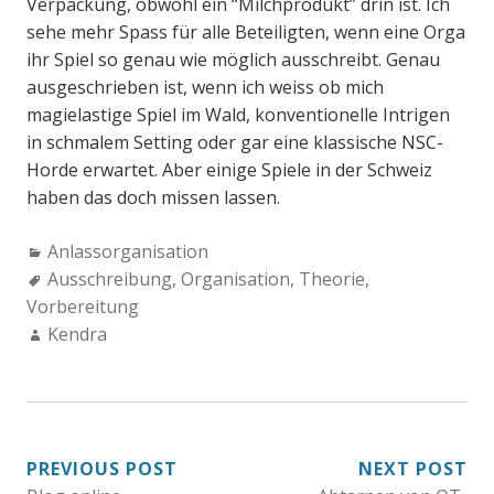
Verpackung, obwohl ein “Milchprodukt” drin ist. Ich
sehe mehr Spass für alle Beteiligten, wenn eine Orga
ihr Spiel so genau wie möglich ausschreibt. Genau
ausgeschrieben ist, wenn ich weiss ob mich
magielastige Spiel im Wald, konventionelle Intrigen
in schmalem Setting oder gar eine klassische NSC-
Horde erwartet. Aber einige Spiele in der Schweiz
haben das doch missen lassen.
Categories:
Anlassorganisation
Tags:
Ausschreibung
,
Organisation
,
Theorie
,
Vorbereitung
Author:
Kendra
BEITRAGSNAVIGATION
PREVIOUS POST
NEXT POST