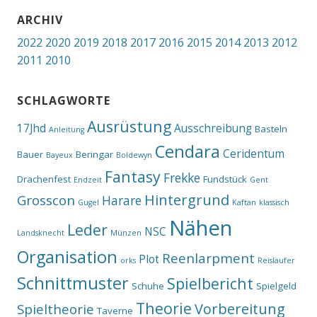
ARCHIV
2022
2020
2019
2018
2017
2016
2015
2014
2013
2012
2011
2010
SCHLAGWORTE
Ausrüstung
17Jhd
Ausschreibung
Basteln
Anleitung
Cendara
Ceridentum
Bauer
Beringar
Bayeux
Boldewyn
Fantasy
Frekke
Drachenfest
Fundstück
Endzeit
Gent
Hintergrund
Grosscon
Harare
Gugel
Kaftan
klassisch
Nähen
Leder
NSC
Landsknecht
Münzen
Organisation
Reenlarpment
Plot
orks
Reisläufer
Schnittmuster
Spielbericht
Schuhe
Spielgeld
Theorie
Vorbereitung
Spieltheorie
Taverne