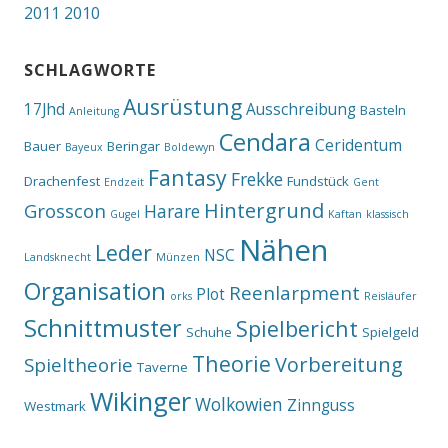
2011
2010
SCHLAGWORTE
Ausrüstung
17Jhd
Ausschreibung
Basteln
Anleitung
Cendara
Ceridentum
Bauer
Beringar
Bayeux
Boldewyn
Fantasy
Frekke
Drachenfest
Fundstück
Endzeit
Gent
Hintergrund
Grosscon
Harare
Gugel
Kaftan
klassisch
Nähen
Leder
NSC
Landsknecht
Münzen
Organisation
Reenlarpment
Plot
orks
Reisläufer
Schnittmuster
Spielbericht
Schuhe
Spielgeld
Theorie
Vorbereitung
Spieltheorie
Taverne
Wikinger
Wolkowien
Zinnguss
Westmark