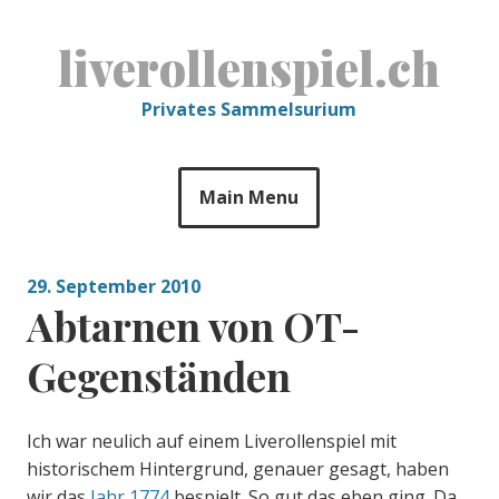
Skip
to
liverollenspiel.ch
content
Privates Sammelsurium
Main Menu
29. September 2010
Abtarnen von OT-
Gegenständen
Ich war neulich auf einem Liverollenspiel mit
historischem Hintergrund, genauer gesagt, haben
wir das
Jahr 1774
bespielt. So gut das eben ging. Da