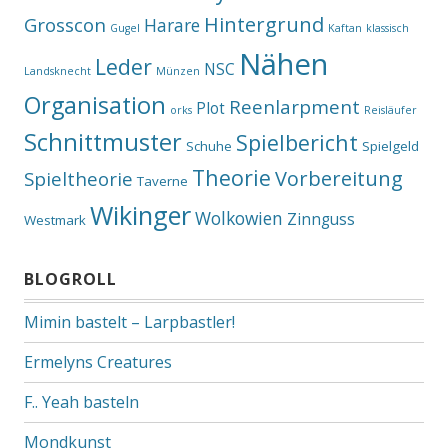
Hintergrund
Grosscon
Harare
Gugel
Kaftan
klassisch
Nähen
Leder
NSC
Landsknecht
Münzen
Organisation
Reenlarpment
Plot
orks
Reisläufer
Schnittmuster
Spielbericht
Schuhe
Spielgeld
Theorie
Vorbereitung
Spieltheorie
Taverne
Wikinger
Wolkowien
Zinnguss
Westmark
BLOGROLL
Mimin bastelt – Larpbastler!
Ermelyns Creatures
F.. Yeah basteln
Mondkunst