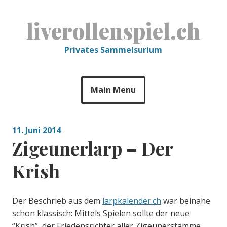
Skip
to
liverollenspiel.ch
content
Privates Sammelsurium
Main Menu
11. Juni 2014
Zigeunerlarp – Der
Krish
Der Beschrieb aus dem
larpkalender.ch
war beinahe
schon klassisch: Mittels Spielen sollte der neue
“Krish”, der Friedensrichter aller Zigeunerstämme,