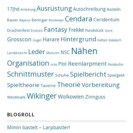
Ausrüstung
17Jhd
Ausschreibung
Basteln
Anleitung
Cendara
Ceridentum
Bauer
Beringar
Bayeux
Boldewyn
Fantasy
Frekke
Drachenfest
Fundstück
Endzeit
Gent
Hintergrund
Grosscon
Harare
Gugel
Kaftan
klassisch
Nähen
Leder
NSC
Landsknecht
Münzen
Organisation
Reenlarpment
Plot
orks
Reisläufer
Schnittmuster
Spielbericht
Schuhe
Spielgeld
Theorie
Vorbereitung
Spieltheorie
Taverne
Wikinger
Wolkowien
Zinnguss
Westmark
BLOGROLL
Mimin bastelt – Larpbastler!