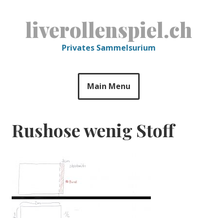
Skip
to
liverollenspiel.ch
content
Privates Sammelsurium
Main Menu
Rushose wenig Stoff