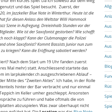
rthur ein kurzes Spiel. Da ich sowieso auf dem Weg
All
 genutzt und das Spiel besucht. Zuerst, der
20, im Jazzkeller Blue Note in Winterthur. Heute ist die
Anl
hat für diesen Anlass den Weltstar Willi Hammock
Jazz Szene in Aufregung.
Dreieinhalb Stunden vor der
Aus
itglieder. Wie ist der Saxofonist gestorben? Wie schafft
Aus
ch noch klappt? Kann der Clubmanager die Polizei
and ohne Saxofonist? Kommt Bassists Junior nun zum
Aus
 zu kriegen? Kann die Eröffnung sabotiert werden?
Aus
siert? Nach dem Start um 19 Uhr fanden zuerst
Blo
es Mal mehr) statt. Anschliessend startete das
em im larpkalender.ch ausgeschriebenen Ablauf –
Fun
r Mitte des “Zweiten Aktes”. Ich habe, in der Rolle
Rüs
tenteils hinter der Bar verbracht und nur einmal
 Teppich im Keller umher geschleppt. Ansonsten
Spi
gespräche zu führen und habe oftmals die von
lplatten abzuspielen. Was zwar überhaupt nicht
Spi
onen geführt hat. Die
Location
war das
Blue Note