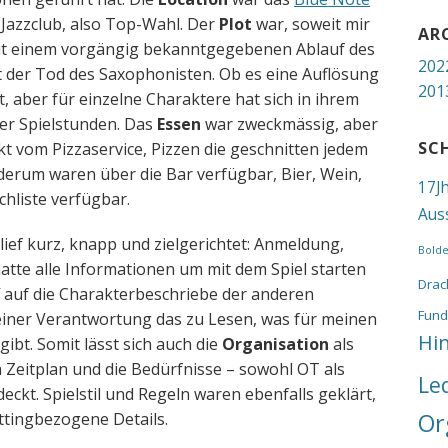
m Jazzclub, also Top-Wahl. Der
Plot
war, soweit mir
AR
 mit einem vorgängig bekanntgegebenen Ablauf des
202
der Tod des Saxophonisten. Ob es eine Auflösung
201
t, aber für einzelne Charaktere hat sich in ihrem
ier Spielstunden. Das
Essen
war zweckmässig, aber
SC
kt vom Pizzaservice, Pizzen die geschnitten jedem
erum waren über die Bar verfügbar, Bier, Wein,
17J
chliste verfügbar.
Aus
lief kurz, knapp und zielgerichtet: Anmeldung,
Bold
hatte alle Informationen um mit dem Spiel starten
Drac
f auf die Charakterbeschriebe der anderen
Fund
einer Verantwortung das zu Lesen, was für meinen
Hi
bt. Somit lässt sich auch die
Organisation
als
 Zeitplan und die Bedürfnisse – sowohl OT als
Le
ckt. Spielstil und Regeln waren ebenfalls geklärt,
Or
ttingbezogene Details.