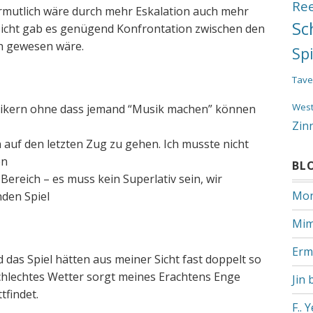
Re
Vermutlich wäre durch mehr Eskalation auch mehr
Sc
Sicht gab es genügend Konfrontation zwischen den
h gewesen wäre.
Sp
Tave
Wes
musikern ohne dass jemand “Musik machen” können
Zin
 auf den letzten Zug zu gehen. Ich musste nicht
en
BL
ereich – es muss kein Superlativ sein, wir
Mon
den Spiel
Mim
Erm
d das Spiel hätten aus meiner Sicht fast doppelt so
schlechtes Wetter sorgt meines Erachtens Enge
Jin 
tfindet.
F.. 