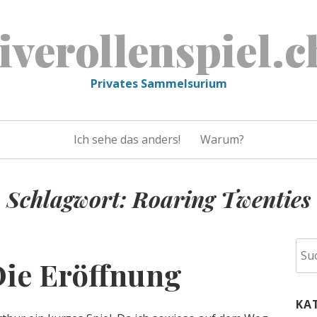
liverollenspiel.c
Privates Sammelsurium
Ich sehe das anders!
Warum?
Schlagwort:
Roaring Twenties
Suc
Die Eröffnung
nac
KA