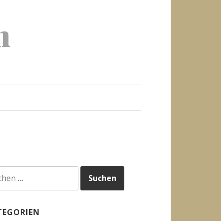
h
hen
h:
TEGORIEN