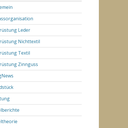
gemein
assorganisation
rüstung Leder
rüstung Nichttextil
rüstung Textil
rüstung Zinnguss
gNews
dstück
tung
elberichte
eltheorie