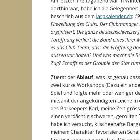
Am letzten Freitagabend war in Winte
dorthin war, habe ich die Gelegenheit
beschrieb aus dem
larpkalender.ch
:
19
Einweihung des Clubs. Der Clubmanager 
organisiert. Die ganze deutschschweizer 
Türöffnung verliert die Band eines ihrer M
es das Club-Team, dass die Eröffnung do
aussen vor halten? Und was macht die B
Zug? Schafft es der Groupie den Star rum
Zuerst der
Ablauf
, was ist genau pas
zwei kurze Workshops (Dazu ein ander
Spiel und folgte mehr oder weniger d
mitsamt der angekündigten Leiche in de
des Barkeepers Karl, meine Zeit gröss
einen verdächtig schweren, gerollten
habe ich versucht, klischeehafte Bar
meinem Charakter favorisierten Schal
Jazz war, aber spielerisch zu Diskussi