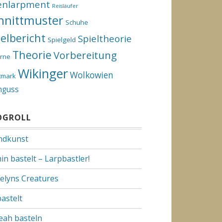
enlarpment
Reisläufer
hnittmuster
Schuhe
ielbericht
Spieltheorie
Spielgeld
Theorie
Vorbereitung
rne
Wikinger
Wolkowien
tmark
nguss
OGROLL
dkunst
in bastelt – Larpbastler!
elyns Creatures
bastelt
Yeah basteln