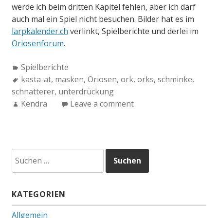
werde ich beim dritten Kapitel fehlen, aber ich darf
auch mal ein Spiel nicht besuchen. Bilder hat es im
larpkalender.ch
verlinkt, Spielberichte und derlei im
Oriosenforum
.
Categories:
Spielberichte
Tags:
kasta-at
,
masken
,
Oriosen
,
ork
,
orks
,
schminke
,
schnatterer
,
unterdrückung
Author:
Kendra
Leave a comment
Suchen
nach:
KATEGORIEN
Allgemein