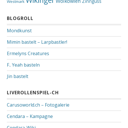
Wikinger
Wolkowien
Zinnguss
Westmark
BLOGROLL
Mondkunst
Mimin bastelt – Larpbastler!
Ermelyns Creatures
F.. Yeah basteln
Jin bastelt
LIVEROLLENSPIEL-CH
Carusoworld.ch – Fotogalerie
Cendara – Kampagne
Cendara-Wiki