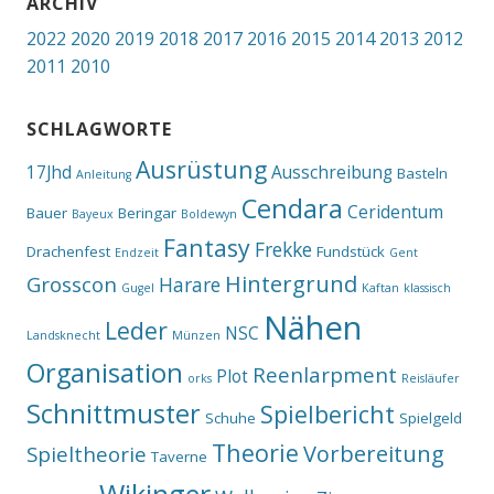
ARCHIV
2022
2020
2019
2018
2017
2016
2015
2014
2013
2012
2011
2010
SCHLAGWORTE
Ausrüstung
17Jhd
Ausschreibung
Basteln
Anleitung
Cendara
Ceridentum
Bauer
Beringar
Bayeux
Boldewyn
Fantasy
Frekke
Drachenfest
Fundstück
Endzeit
Gent
Hintergrund
Grosscon
Harare
Gugel
Kaftan
klassisch
Nähen
Leder
NSC
Landsknecht
Münzen
Organisation
Reenlarpment
Plot
orks
Reisläufer
Schnittmuster
Spielbericht
Schuhe
Spielgeld
Theorie
Vorbereitung
Spieltheorie
Taverne