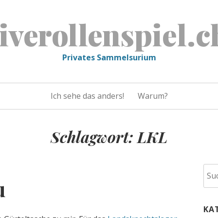
liverollenspiel.c
Privates Sammelsurium
Ich sehe das anders!
Warum?
Schlagwort:
LKL
Suc
u
nac
KA