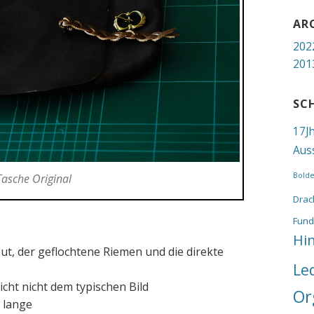
AR
202
201
SC
17J
Aus
Bold
Tasche Original
Drac
Fund
Hi
gut, der geflochtene Riemen und die direkte
Le
icht nicht dem typischen Bild
Or
 lange