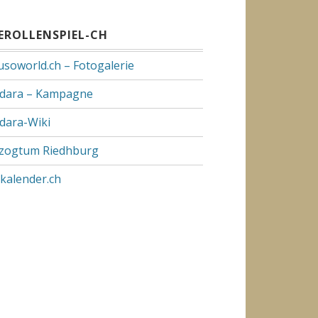
VEROLLENSPIEL-CH
usoworld.ch – Fotogalerie
dara – Kampagne
dara-Wiki
zogtum Riedhburg
pkalender.ch