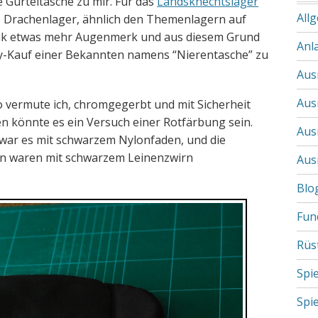
 Gürteltasche zu mir. Für das
Landsknechtslager
All
ie Drachenlager, ähnlich den Themenlagern auf
ptik etwas mehr Augenmerk und aus diesem Grund
Anl
y-Kauf einer Bekannten namens “Nierentasche” zu
Aus
Aus
so vermute ich, chromgegerbt und mit Sicherheit
en könnte es ein Versuch einer Rotfärbung sein.
Aus
t war es mit schwarzem Nylonfaden, und die
en waren mit schwarzem Leinenzwirn
Aus
Blo
Fun
Rüs
Spi
Spi