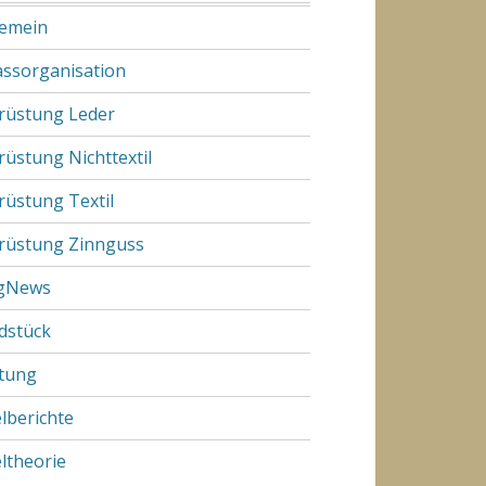
gemein
assorganisation
rüstung Leder
rüstung Nichttextil
rüstung Textil
rüstung Zinnguss
gNews
dstück
tung
elberichte
eltheorie