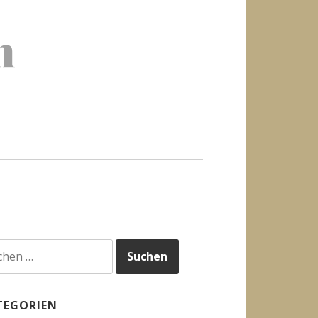
h
hen
h:
TEGORIEN