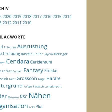
CHIV
2
2020
2019
2018
2017
2016
2015
2014
3
2012
2011
2010
HLAGWORTE
Ausrüstung
hd
Anleitung
schreibung
Basteln
Bauer
Beringar
Bayeux
Cendara
Ceridentum
ewyn
Fantasy
Frekke
henfest
Endzeit
Grosscon
Harare
stück
Gent
Gugel
ntergrund
Kaftan
klassisch
Landsknecht
Nähen
der
NSC
Münzen
ganisation
Plot
orks