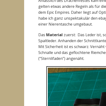
Anlässlich des Drachenfestes kam eine
gelten etwas andere Regeln als für d
dem Epic Empires. Daher liegt auf O
habe ich ganz unspektakulär den eba
einer Nierentasche umgebaut.
Das
Material
zuerst: Das Leder ist, 
Spaltleder. Anhanden der Schnittkant
Mit Sicherheit ist es schwarz. Vernäh
Schnalle und das geflochtene Riemch
(“Sternlifaden”) angenäht.