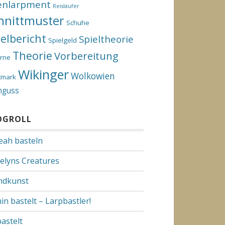
enlarpment
Reisläufer
hnittmuster
Schuhe
ielbericht
Spieltheorie
Spielgeld
Theorie
Vorbereitung
rne
Wikinger
Wolkowien
tmark
nguss
OGROLL
Yeah basteln
elyns Creatures
dkunst
in bastelt – Larpbastler!
bastelt