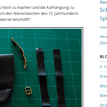
Re
 als hoch zu machen und die Aufhängung zu
Sc
isch den Nierentaschen den 15. Jahrhunderts
Sp
terial beschafft”:
Tave
Wes
Zin
BL
F.. 
Erm
Mon
Mim
Jin 