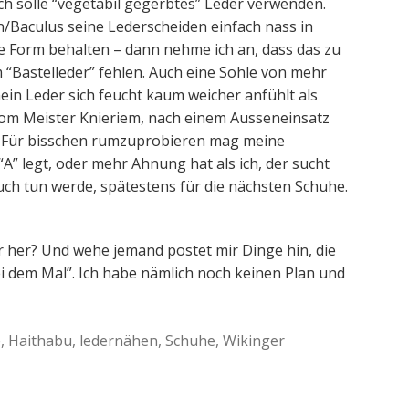
h solle “vegetabil gegerbtes” Leder verwenden.
n/Baculus seine Lederscheiden einfach nass in
ie Form behalten – dann nehme ich an, dass das zu
 “Bastelleder” fehlen. Auch eine Sohle von mehr
mein Leder sich feucht kaum weicher anfühlt als
om Meister Knieriem, nach einem Ausseneinsatz
n. Für bisschen rumzuprobieren mag meine
” legt, oder mehr Ahnung hat als ich, der sucht
auch tun werde, spätestens für die nächsten Schuhe.
r her? Und wehe jemand postet mir Dinge hin, die
ei dem Mal”. Ich habe nämlich noch keinen Plan und
e
,
Haithabu
,
ledernähen
,
Schuhe
,
Wikinger