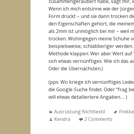
zusammengeräubert habe, sagt mir, ic
Wenn ich mich entsinne wie der Jürge
Form drückt – und sie dann trocken d
den Eigenschaften gehört, die meinem
als 2mm ist unmöglich bei mir – weil 
trocken. Wohingegen meine Schuhe v
beispielsweise, schlabberiger werde
Methode klappen. Wer aber Wert auf “A
sich etwas vernünftiges. Wie ich das 
Oder die Übernächsten.)
(pps: Wo kriege ich vernünftiges Lede
die Google-Suche findet. Oder “frag b
will etwas detailiertere Angaben…. )
Categories:
Tags:
Ausrüstung Nichttextil
Frekk
Author:
Kendra
2 Comments