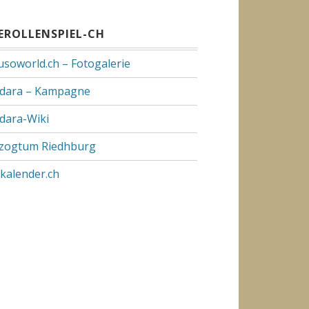
VEROLLENSPIEL-CH
usoworld.ch – Fotogalerie
dara – Kampagne
dara-Wiki
zogtum Riedhburg
pkalender.ch