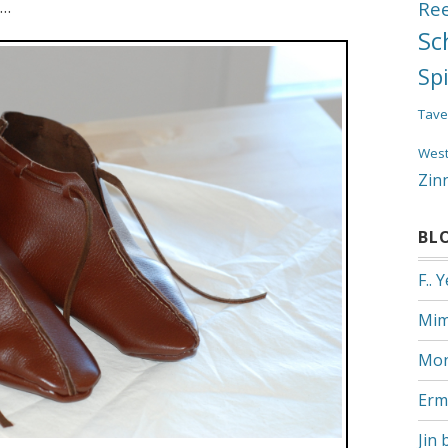
Re
s…
Sc
Sp
Tave
Wes
Zin
BL
F.. 
Mim
Mon
Erm
Jin 