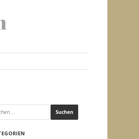
h
hen
h:
TEGORIEN