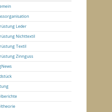
gemein
assorganisation
rüstung Leder
rüstung Nichttextil
rüstung Textil
rüstung Zinnguss
gNews
dstück
tung
elberichte
eltheorie