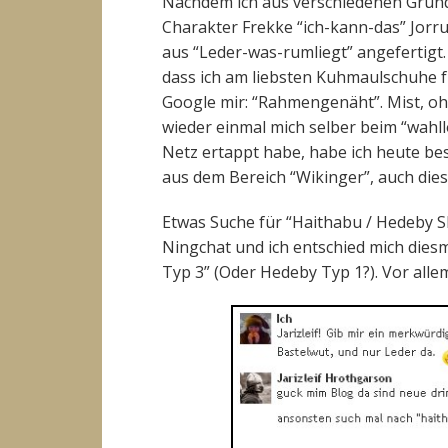
Nachdem ich aus verschiedenen Gründ
Charakter Frekke “ich-kann-das” Jorr
aus “Leder-was-rumliegt” angefertigt
dass ich am liebsten Kuhmaulschuhe f
Google mir: “Rahmengenäht”. Mist, oh
wieder einmal mich selber beim “wah
Netz ertappt habe, habe ich heute be
aus dem Bereich “Wikinger”, auch die
Etwas Suche für “Haithabu / Hedeby S
Ningchat und ich entschied mich diesm
Typ 3” (Oder Hedeby Typ 1?). Vor allem,