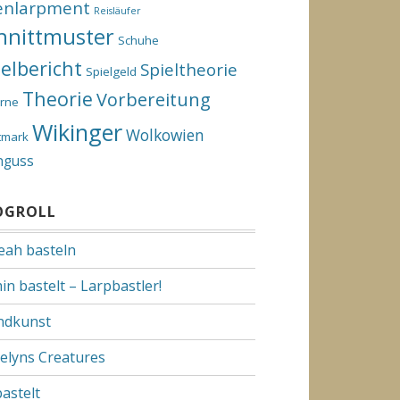
enlarpment
Reisläufer
hnittmuster
Schuhe
ielbericht
Spieltheorie
Spielgeld
Theorie
Vorbereitung
rne
Wikinger
Wolkowien
tmark
nguss
OGROLL
Yeah basteln
in bastelt – Larpbastler!
dkunst
elyns Creatures
bastelt