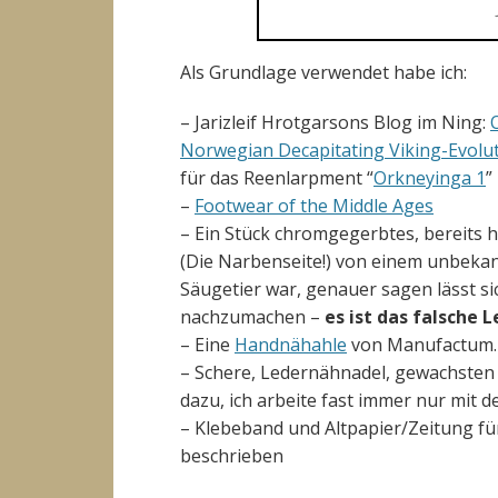
Als Grundlage verwendet habe ich:
– Jarizleif Hrotgarsons Blog im Ning:
Norwegian Decapitating Viking-Evolut
für das Reenlarpment “
Orkneyinga 1
”
–
Footwear of the Middle Ages
– Ein Stück chromgegerbtes, bereits h
(Die Narbenseite!) von einem unbekan
Säugetier war, genauer sagen lässt si
nachzumachen –
es ist das falsche 
– Eine
Handnähahle
von Manufactum.
– Schere, Ledernähnadel, gewachsten L
dazu, ich arbeite fast immer nur mit de
– Klebeband und Altpapier/Zeitung für
beschrieben