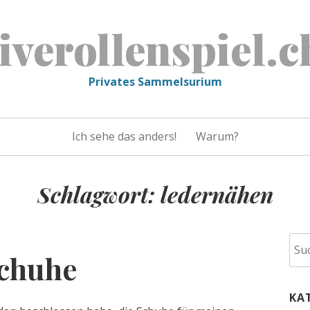
liverollenspiel.c
Privates Sammelsurium
Ich sehe das anders!
Warum?
Schlagwort:
ledernähen
Suc
schuhe
nac
KA