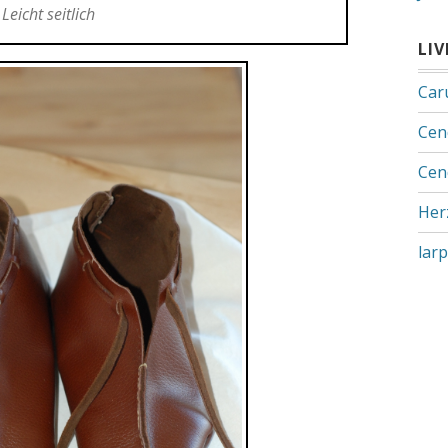
Leicht seitlich
LI
Car
Cen
Cen
Her
lar