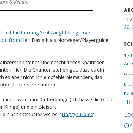
Jaro & Kendra
AR
202
201
Occult Pictburning Scotslaughtering Trve
ion from Hell
. Das gilt als Norweger/Playerguide
SC
17J
albzerschnittenes und geschliffenes Spaltleder
Aus
nten Tier. Die Chancen stehen gut, dass es ein
Bold
ch es aber nicht. Ich empfehle niemandem, das
Leder
. (Larp? Siehe unten)
Drac
Fund
einenzwirn, eine Cutterklinge (Ich hasse die Griffe
Hi
r Klinge) und ein Bleistift
Le
 ein Schnittmuster wie bei “
Haggys Home
”
Or