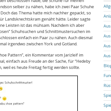
en beschlossen habe, die Schuhe für meinen
All
undson selber zu nähen, habe ich zwei Paar Schuhe
. Doch das Thema hatte mich nachher gepackt, so
Anl
ür Landsknechtskram genäht hätte. Leider sagte
ne Leisten ist das mühsam. Nachdem ich aber
Aus
llosen” Schuhsuchen und Schnittmustersuchen im
Aus
schlossen einfach ein Paar zu nähen. Auch diesmal
smal irgendwo zwischen York und Gotland.
Aus
hoe Pattern”, ein Kommentar vom Jarizleif im
Aus
al, einfach aus Freude an der Sache, für “Hedeby
Blo
 weil es heute Freitag fertig werden sollte.
Fun
Rüs
Spi
Spi