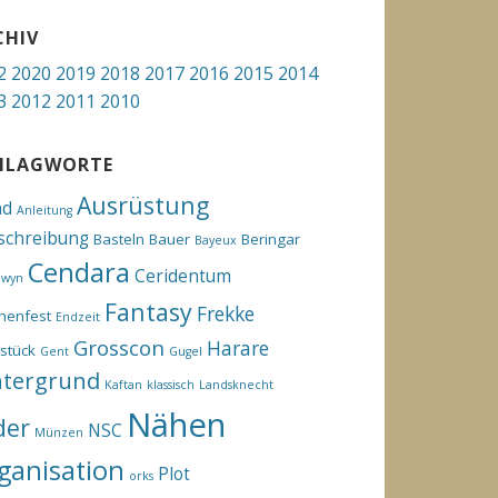
CHIV
2
2020
2019
2018
2017
2016
2015
2014
3
2012
2011
2010
HLAGWORTE
Ausrüstung
hd
Anleitung
schreibung
Basteln
Bauer
Beringar
Bayeux
Cendara
Ceridentum
ewyn
Fantasy
Frekke
henfest
Endzeit
Grosscon
Harare
stück
Gent
Gugel
ntergrund
Kaftan
klassisch
Landsknecht
Nähen
der
NSC
Münzen
ganisation
Plot
orks