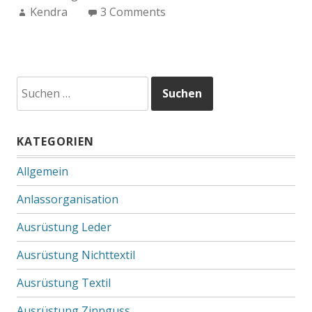
Author:
Kendra
3 Comments
Suchen
nach:
KATEGORIEN
Allgemein
Anlassorganisation
Ausrüstung Leder
Ausrüstung Nichttextil
Ausrüstung Textil
Ausrüstung Zinnguss