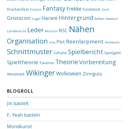
Fantasy
Frekke
Drachenfest
Fundstück
Endzeit
Gent
Hintergrund
Grosscon
Harare
Gugel
Kaftan
klassisch
Nähen
Leder
NSC
Landsknecht
Münzen
Organisation
Reenlarpment
Plot
orks
Reisläufer
Schnittmuster
Spielbericht
Schuhe
Spielgeld
Theorie
Vorbereitung
Spieltheorie
Taverne
Wikinger
Wolkowien
Zinnguss
Westmark
BLOGROLL
Jin bastelt
F.. Yeah basteln
Mondkunst