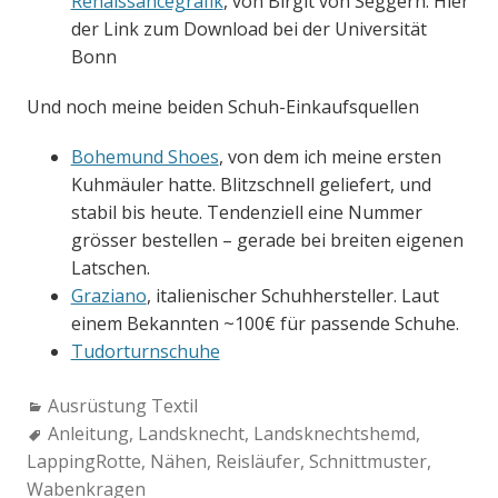
Renaissancegrafik
, von Birgit von Seggern. Hier
der Link zum Download bei der Universität
Bonn
Und noch meine beiden Schuh-Einkaufsquellen
Bohemund Shoes
, von dem ich meine ersten
Kuhmäuler hatte. Blitzschnell geliefert, und
stabil bis heute. Tendenziell eine Nummer
grösser bestellen – gerade bei breiten eigenen
Latschen.
Graziano
, italienischer Schuhhersteller. Laut
einem Bekannten ~100€ für passende Schuhe.
Tudorturnschuhe
Categories:
Ausrüstung Textil
Tags:
Anleitung
,
Landsknecht
,
Landsknechtshemd
,
LappingRotte
,
Nähen
,
Reisläufer
,
Schnittmuster
,
Wabenkragen