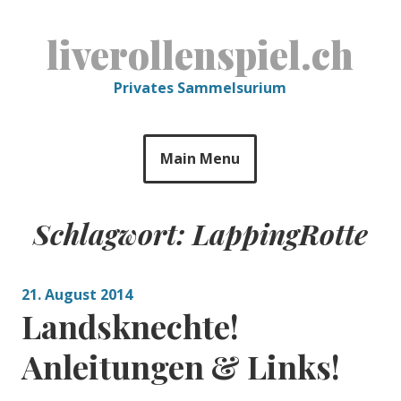
Skip
to
liverollenspiel.ch
content
Privates Sammelsurium
Main Menu
Schlagwort:
LappingRotte
21. August 2014
Landsknechte!
Anleitungen & Links!