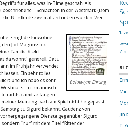
Re
egriffs für alles, was In-Time geschah. Als
nur beschriebene – Schlachten in der Westmark (Dem
Sc
r die Nordleute zweimal vertrieben wurden. Vier
Sp
Tave
t/überzeugt die Einwohner
Wes
, den Jarl Magnusson.
Zin
iner Familie direkt
das da wohnt” generell. Dazu
kann im Frühjahr verwendet
BL
liessen. Ein sehr tolles
Erm
lliert und ich habe es sehr
Boldewyns Ehrung
er Westmark – normannisch-
Mim
nte nichts damit anfangen.
at meiner Meinung nach am Spiel nicht hingepasst.
Mon
m Samstag zu Sigurd bekannt, Gaudenz von
Jin 
r vorhergegangene Dienste gegenüber Sigurd
 sondern “nur” mit dem Titel “Ritter der
F.. 