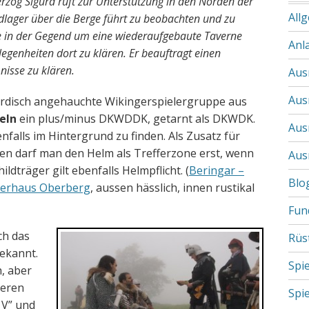
rzog Sigurd ruft zur Unterstützung in den Norden der
All
ager über die Berge führt zu beobachten und zu
lle in der Gegend um eine wiederaufgebaute Taverne
Anl
egenheiten dort zu klären. Er beauftragt einen
isse zu klären.
Aus
Aus
ordisch angehauchte Wikingerspielergruppe aus
eln
ein plus/minus DKWDDK, getarnt als DKWDK.
Aus
nfalls im Hintergrund zu finden. Als Zusatz für
en darf man den Helm als Trefferzone erst, wenn
Aus
ldträger gilt ebenfalls Helmpflicht. (
Beringar –
Blo
erhaus Oberberg
, aussen hässlich, innen rustikal
Fun
ch das
Rüs
gekannt.
Spi
, aber
heren
Spi
 V” und