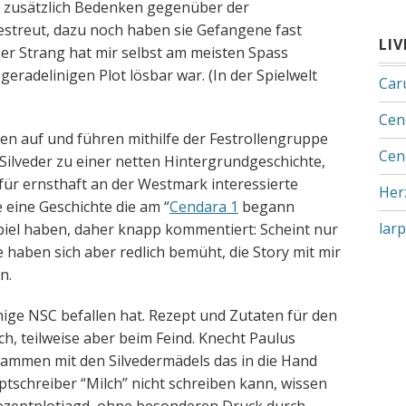
 zusätzlich Bedenken gegenüber der
streut, dazu noch haben sie Gefangene fast
LI
ser Strang hat mir selbst am meisten Spass
geradelinigen Plot lösbar war. (In der Spielwelt
Car
Cen
hen auf und führen mithilfe der Festrollengruppe
Cen
Silveder zu einer netten Hintergrundgeschichte,
 für ernsthaft an der Westmark interessierte
Her
 eine Geschichte die am “
Cendara 1
begann
lar
iel haben, daher knapp kommentiert: Scheint nur
e haben sich aber redlich bemüht, die Story mit mir
n.
nige NSC befallen hat. Rezept und Zutaten für den
ch, teilweise aber beim Feind. Knecht Paulus
mmen mit den Silvedermädels das in die Hand
schreiber “Milch” nicht schreiben kann, wissen