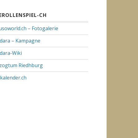
VEROLLENSPIEL-CH
usoworld.ch – Fotogalerie
dara – Kampagne
dara-Wiki
zogtum Riedhburg
pkalender.ch