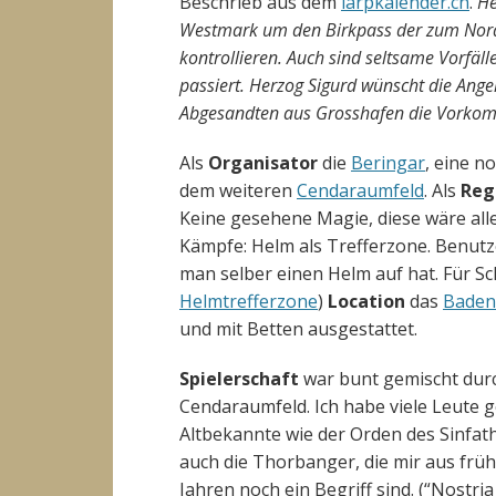
Beschrieb aus dem
larpkalender.ch
.
He
Westmark um den Birkpass der zum Nordl
kontrollieren. Auch sind seltsame Vorfä
passiert. Herzog Sigurd wünscht die Angel
Abgesandten aus Grosshafen die Vorkomn
Als
Organisator
die
Beringar
, eine n
dem weiteren
Cendaraumfeld
. Als
Reg
Keine gesehene Magie, diese wäre alle
Kämpfe: Helm als Trefferzone. Benutz
man selber einen Helm auf hat. Für Schi
Helmtrefferzone
)
Location
das
Baden
und mit Betten ausgestattet.
Spielerschaft
war bunt gemischt dur
Cendaraumfeld. Ich habe viele Leute 
Altbekannte wie der Orden des Sinfath
auch die Thorbanger, die mir aus frü
Jahren noch ein Begriff sind. (“Nostria