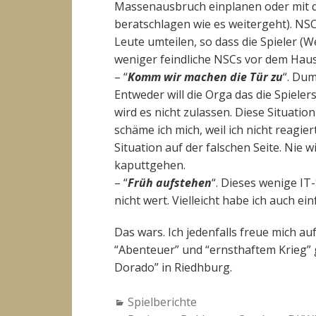
Massenausbruch einplanen oder mit 
beratschlagen wie es weitergeht). N
Leute umteilen, so dass die Spieler (
weniger feindliche NSCs vor dem Haus
– “
Komm wir machen die Tür zu
“. Dum
Entweder will die Orga das die Spielers
wird es nicht zulassen. Diese Situatio
schäme ich mich, weil ich nicht reagier
Situation auf der falschen Seite. Nie
kaputtgehen.
– “
Früh aufstehen
“. Dieses wenige I
nicht wert. Vielleicht habe ich auch e
Das wars. Ich jedenfalls freue mich a
“Abenteuer” und “ernsthaftem Krieg” g
Dorado” in Riedhburg.
Categories:
Spielberichte