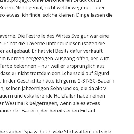
Rezeptplotjagd, ohne besonderen Druck durch
 Reden. Nicht genial, nicht weltbewegend – aber
so etwas, ich finde, solche kleinen Dinge lassen die
verne. Die Festrolle des Wirtes Svelgur war eine
. Er hat die Taverne unter dubiosen (sagen die
 aufgebaut. Er hat viel Besitz dafür verkauft
 dem Norden hergezogen. Ausgang offen, der Wirt
 Farbe bekennen – nur weil er ursprünglich aus
 dass er nicht trotzdem den Lehenseid auf Sigurd
. In der Geschichte hätte ich gerne 2-3 NSC-Bauern
en, seinen jähzornigen Sohn und so, die da aktiv
auern und eskalierende Holzfäller haben einen
der Westmark beigetragen, wenn sie es etwas
 einer der Bauern, der bereits einen Eid auf
e sauber. Spass durch viele Stichwaffen und viele