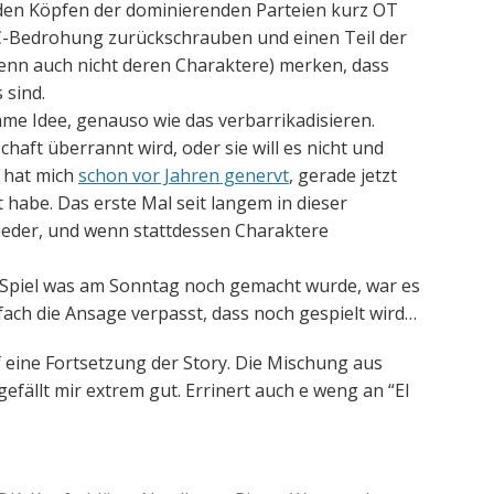
den Köpfen der dominierenden Parteien kurz OT
SC-Bedrohung zurückschrauben und einen Teil der
Wenn auch nicht deren Charaktere) merken, dass
 sind.
me Idee, genauso wie das verbarrikadisieren.
chaft überrannt wird, oder sie will es nicht und
n hat mich
schon vor Jahren genervt
, gerade jetzt
t habe. Das erste Mal seit langem in dieser
 wieder, und wenn stattdessen Charaktere
T-Spiel was am Sonntag noch gemacht wurde, war es
infach die Ansage verpasst, dass noch gespielt wird…
uf eine Fortsetzung der Story. Die Mischung aus
efällt mir extrem gut. Errinert auch e weng an “El