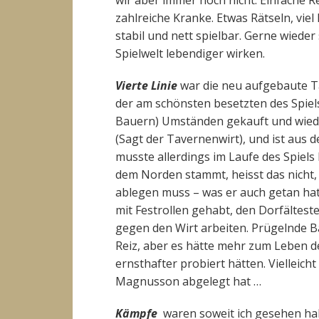
wir aber immer noch nicht. Einfache 
zahlreiche Kranke. Etwas Rätseln, viel
stabil und nett spielbar. Gerne wieder 
Spielwelt lebendiger wirken.
Vierte Linie
war die neu aufgebaute Ta
der am schönsten besetzten des Spiels
Bauern) Umständen gekauft und wieder
(Sagt der Tavernenwirt), und ist aus
musste allerdings im Laufe des Spiels
dem Norden stammt, heisst das nicht,
ablegen muss – was er auch getan hat
mit Festrollen gehabt, den Dorfältest
gegen den Wirt arbeiten. Prügelnde B
Reiz, aber es hätte mehr zum Leben 
ernsthafter probiert hätten. Vielleicht
Magnusson abgelegt hat …
Kämpfe
waren soweit ich gesehen hab