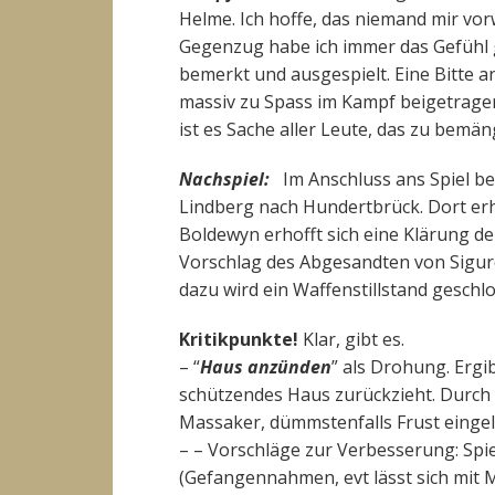
Helme. Ich hoffe, das niemand mir vor
Gegenzug habe ich immer das Gefühl 
bemerkt und ausgespielt. Eine Bitte an
massiv zu Spass im Kampf beigetragen
ist es Sache aller Leute, das zu bemä
Nachspiel:
Im Anschluss ans Spiel be
Lindberg nach Hundertbrück. Dort erh
Boldewyn erhofft sich eine Klärung d
Vorschlag des Abgesandten von Sigur
dazu wird ein Waffenstillstand geschl
Kritikpunkte!
Klar, gibt es.
– “
Haus anzünden
” als Drohung. Ergib
schützendes Haus zurückzieht. Durch 
Massaker, dümmstenfalls Frust eingele
– – Vorschläge zur Verbesserung: Spi
(Gefangennahmen, evt lässt sich mit 