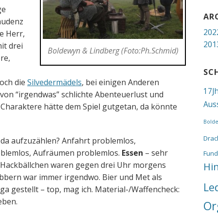
ge
AR
Gaudenz
202
e Herr,
201
it drei
Boldewyn & Lindberg
(Foto:Ph.Schmid)
re,
SC
noch die
Silvedermädels
, bei einigen Anderen
17J
 von “irgendwas” schlichte Abenteuerlust und
Aus
Charaktere hätte dem Spiel gutgetan, da könnte
Bold
Drac
 da aufzuzählen? Anfahrt problemlos,
roblemlos, Aufräumen problemlos.
Essen
– sehr
Fund
e Hackbällchen waren gegen drei Uhr morgens
Hi
bbern war immer irgendwo. Bier und Met als
Le
a gestellt – top, mag ich. Material-/Waffencheck:
eben.
Or