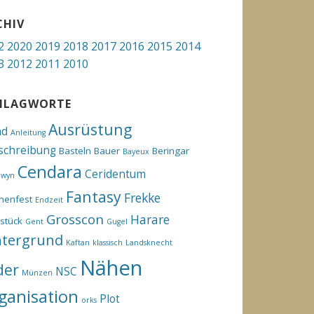
CHIV
2
2020
2019
2018
2017
2016
2015
2014
3
2012
2011
2010
HLAGWORTE
Ausrüstung
hd
Anleitung
schreibung
Basteln
Bauer
Beringar
Bayeux
Cendara
Ceridentum
ewyn
Fantasy
Frekke
henfest
Endzeit
Grosscon
Harare
stück
Gent
Gugel
ntergrund
Kaftan
klassisch
Landsknecht
Nähen
der
NSC
Münzen
ganisation
Plot
orks