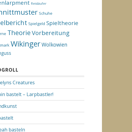
enlarpment
Reisläufer
hnittmuster
Schuhe
ielbericht
Spieltheorie
Spielgeld
Theorie
Vorbereitung
rne
Wikinger
Wolkowien
tmark
nguss
OGROLL
elyns Creatures
in bastelt – Larpbastler!
dkunst
bastelt
Yeah basteln