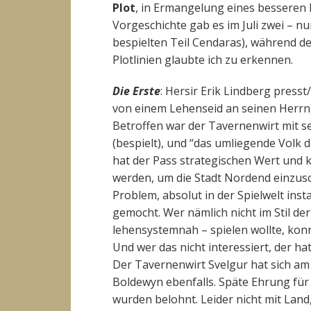
Plot
, in Ermangelung eines besseren B
Vorgeschichte gab es im Juli zwei – 
bespielten Teil Cendaras), während de
Plotlinien glaubte ich zu erkennen.
Die Erste
: Hersir Erik Lindberg press
von einem Lehenseid an seinen Herrn
Betroffen war der Tavernenwirt mit se
(bespielt), und “das umliegende Volk 
hat der Pass strategischen Wert und 
werden, um die Stadt Nordend einzusch
Problem, absolut in der Spielwelt insta
gemocht. Wer nämlich nicht im Stil d
lehensystemnah – spielen wollte, kon
Und wer das nicht interessiert, der h
Der Tavernenwirt Svelgur hat sich a
Boldewyn ebenfalls. Späte Ehrung fü
wurden belohnt. Leider nicht mit Land,