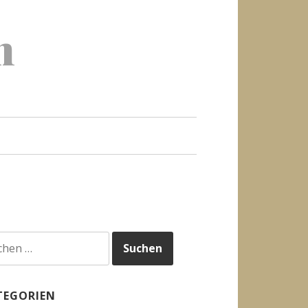
h
hen
h:
TEGORIEN