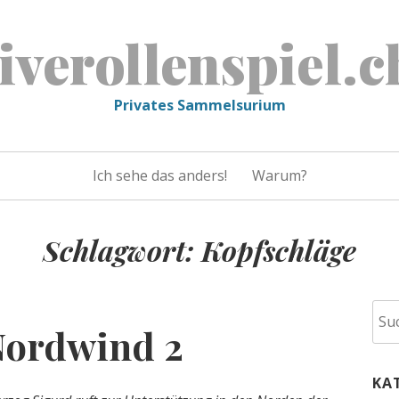
liverollenspiel.c
Privates Sammelsurium
Ich sehe das anders!
Warum?
Schlagwort:
Kopfschläge
Suc
 Nordwind 2
nac
KA