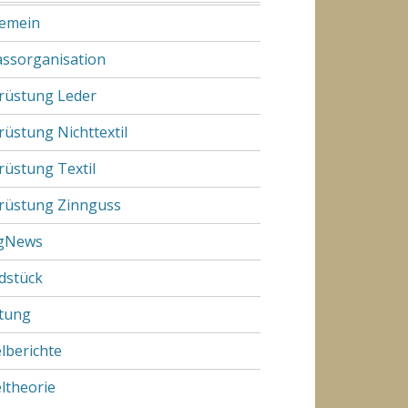
gemein
assorganisation
rüstung Leder
rüstung Nichttextil
rüstung Textil
rüstung Zinnguss
gNews
dstück
tung
elberichte
eltheorie