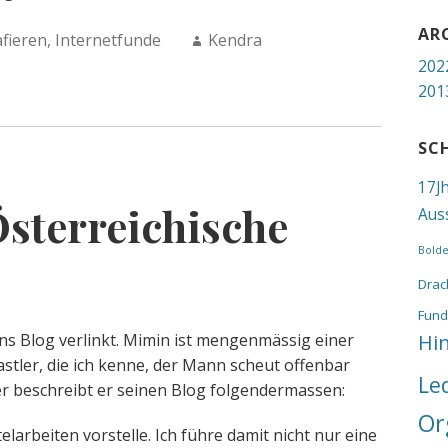
AR
Author:
fieren
,
Internetfunde
Kendra
202
201
SC
17J
Österreichische
Aus
Bold
Drac
Fund
ns Blog verlinkt. Mimin ist mengenmässig einer
Hi
astler, die ich kenne, der Mann scheut offenbar
Le
er beschreibt er seinen Blog folgendermassen:
Or
elarbeiten vorstelle. Ich führe damit nicht nur eine