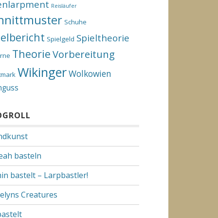
enlarpment
Reisläufer
hnittmuster
Schuhe
ielbericht
Spieltheorie
Spielgeld
Theorie
Vorbereitung
rne
Wikinger
Wolkowien
tmark
nguss
OGROLL
dkunst
Yeah basteln
in bastelt – Larpbastler!
elyns Creatures
bastelt