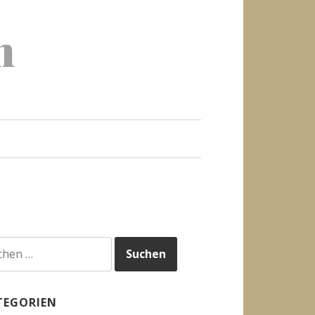
h
hen
h:
TEGORIEN