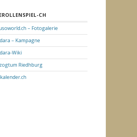
VEROLLENSPIEL-CH
usoworld.ch – Fotogalerie
dara – Kampagne
dara-Wiki
zogtum Riedhburg
pkalender.ch