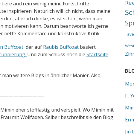
Re
iere auch ein wenig meine Fortschritte.
Sc
 inspirieren. Natürlich will ich nicht, dass meine
erden, aber ich denke, es ist schön, wenn man
Sp
en motivieren kann. Darum beantworte ich gerne
r nette Kommentare und konstruktive Kritik.
Tave
Wes
n Buffcoat
, der auf
Raubis Buffcoat
basiert.
Zin
rünnierung.
Und zum Schluss noch die
Startseite
BL
 man weitere Blogs in ähnlicher Manier. Also,
Mon
F.. 
—————————-
Mim
u Mimin eher stofflastig und verspielt. Wo Mimin mit
 Frau mit Wollfäden. Selber beschreibt sie den Blog
Erm
Jin 