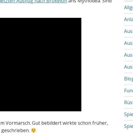
letzten Ausflug nach Brokeloh
ans Mythodea. Sind
All
Anl
Aus
Aus
Aus
Aus
Blo
Fun
Rüs
Spi
dem Vormarsch. Gut bebildert wirkte schon früher,
Spi
s geschrieben.