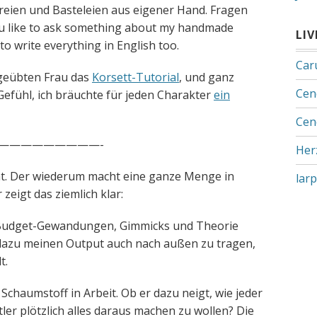
reien und Basteleien aus eigener Hand. Fragen
ou like to ask something about my handmade
LI
y to write everything in English too.
Car
f geübten Frau das
Korsett-Tutorial
, und ganz
Cen
 Gefühl, ich bräuchte für jeden Charakter
ein
Cen
—————————-
Her
at. Der wiederum macht eine ganze Menge in
lar
zeigt das ziemlich klar:
wBudget-Gewandungen, Gimmicks und Theorie
 dazu meinen Output auch nach außen zu tragen,
t.
chaumstoff in Arbeit. Ob er dazu neigt, wie jeder
er plötzlich alles daraus machen zu wollen? Die