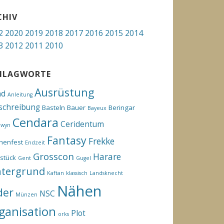
CHIV
2
2020
2019
2018
2017
2016
2015
2014
3
2012
2011
2010
HLAGWORTE
Ausrüstung
hd
Anleitung
schreibung
Basteln
Bauer
Beringar
Bayeux
Cendara
Ceridentum
ewyn
Fantasy
Frekke
henfest
Endzeit
Grosscon
Harare
stück
Gent
Gugel
ntergrund
Kaftan
klassisch
Landsknecht
Nähen
der
NSC
Münzen
ganisation
Plot
orks