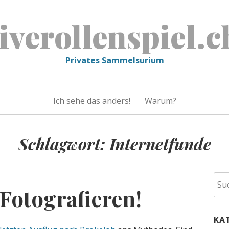
liverollenspiel.c
Privates Sammelsurium
Ich sehe das anders!
Warum?
Schlagwort:
Internetfunde
Suc
 Fotografieren!
nac
KA