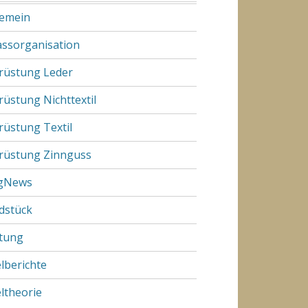
gemein
assorganisation
rüstung Leder
rüstung Nichttextil
rüstung Textil
rüstung Zinnguss
gNews
dstück
tung
elberichte
eltheorie