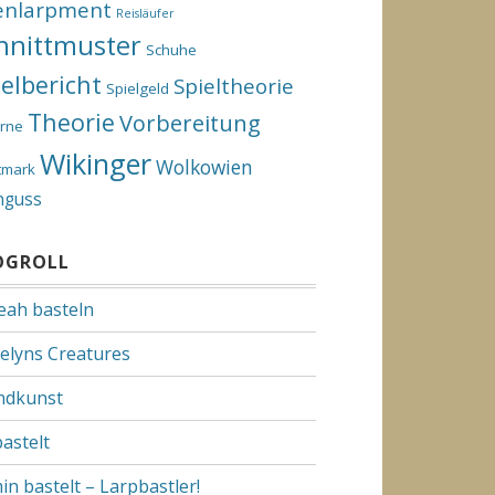
enlarpment
Reisläufer
hnittmuster
Schuhe
ielbericht
Spieltheorie
Spielgeld
Theorie
Vorbereitung
rne
Wikinger
Wolkowien
tmark
nguss
OGROLL
Yeah basteln
elyns Creatures
dkunst
bastelt
in bastelt – Larpbastler!