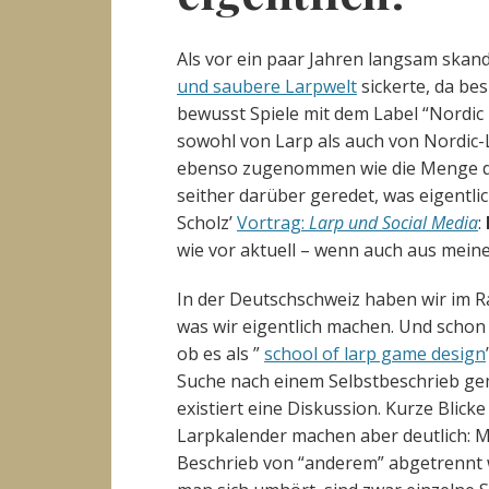
Als vor ein paar Jahren langsam skan
und saubere Larpwelt
sickerte, da be
bewusst Spiele mit dem Label “Nordic L
sowohl von Larp als auch von Nordic-L
ebenso zugenommen wie die Menge d
seither darüber geredet, was eigentlic
Scholz’
Vortrag:
Larp und Social Media
:
wie vor aktuell – wenn auch aus meiner
In der Deutschschweiz haben wir im
was wir eigentlich machen. Und schon 
ob es als ”
school of larp game design
Suche nach einem Selbstbeschrieb gem
existiert eine Diskussion. Kurze Blic
Larpkalender machen aber deutlich: M
Beschrieb von “anderem” abgetrennt