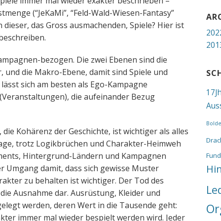
Spiele immer mal wieder exakter beschrieben –
estmenge (“JeKaMi”, “Feld-Wald-Wiesen-Fantasy”
AR
n dieser, das Gross ausmachenden, Spiele? Hier ist
202
 beschreiben.
201
Kampagnen-bezogen. Die zwei Ebenen sind die
r, und die Makro-Ebene, damit sind Spiele und
SC
lässt sich am besten als Ego-Kampagne
17J
 (Veranstaltungen), die aufeinander Bezug
Aus
Bold
e Kohärenz der Geschichte, ist wichtiger als alles
Drac
 Lage, trotz Logikbrüchen und Charakter-Heimweh
ements, Hintergrund-Ländern und Kampagnen
Fund
Hi
er Umgang damit, dass sich gewisse Muster
arakter zu behalten ist wichtiger. Der Tod des
Le
t die Ausnahme dar. Ausrüstung, Kleider und
elegt werden, deren Wert in die Tausende geht:
Or
kter immer mal wieder bespielt werden wird. Jeder