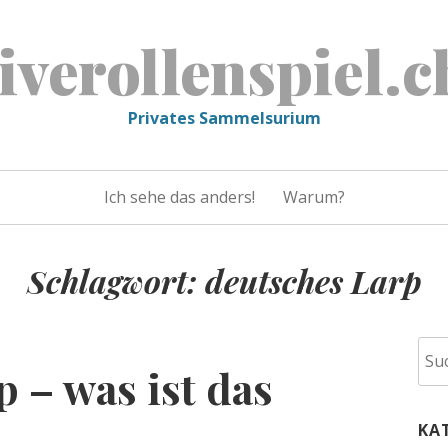
liverollenspiel.c
Privates Sammelsurium
Ich sehe das anders!
Warum?
Schlagwort:
deutsches Larp
Suc
 – was ist das
nac
KA