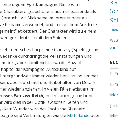
Re
, seine eigene Ego-Kampagne. Diese wird
Sc
r Charaktere gesucht, teils auch unpassende als
)braucht. Als Nickname im Internet oder als
Sp
raktername verwendet, und in manchem Ausdruck
Tave
T gemeint” etikettiert. Der Charakter wird zu einem
eniger identisch mit dem Spieler.
Wes
Zin
 sieht deutsches Larp seine (Fantasy-)Spiele gerne
-Gedanke durchdringt die Veranstaltungen und
BL
eriert, aber damit nicht etwa die Anzahl
Kapitel der Kampagne. Aufbauend auf
F.. 
intergrundwelt immer wieder benutzt, soll immer
ein, aber durch Stil und Beibehalten von Details
Erm
 wieder anziehen. In vielen Fällen existiert im
Mon
rosses Fantasy-Reich,
in dem auch gerne bunt
r wird dies in der Optik, zwischen Kelten und
Jin 
sy (Kein Wunder wird das Exotische Standard).
mpagne sind Verbindungen wie die
Mittellande
oder
Mim