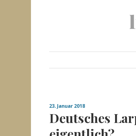
Skip
to
content
23. Januar 2018
Deutsches Larp
eigentlich?