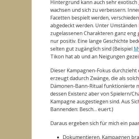
Hintergrund kann auch sehr exotisch g
wachsen und sich zu verbessern. Inn
Facetten bespielt werden, verschiede
abgedeckt werden. Unter Umständen 
zugelassenen Charakteren ganz eng ges
nur positiv. Eine lange Geschichte bed
selten gut zugänglich sind (Beispiel
My
Tikon hat ab und an Neigungen gezeigt
Dieser Kampagnen-Fokus durchzieht 
erzeugt dadurch Zwänge, die als solch
Dämonen-Bann-Ritual funktionierte ni
dessen Existenz aber von Spielern/Cha
Kampagne ausgestiegen sind. Aus Sicht
Bannenden: Besch… euert.)
Daraus ergeben sich für mich ein pa
Dokumentieren. Kampagnen brauc