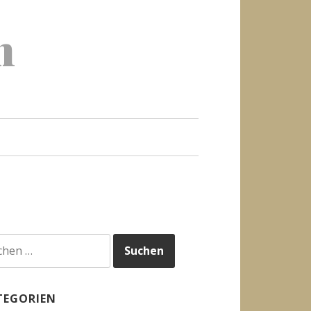
h
hen
h:
TEGORIEN