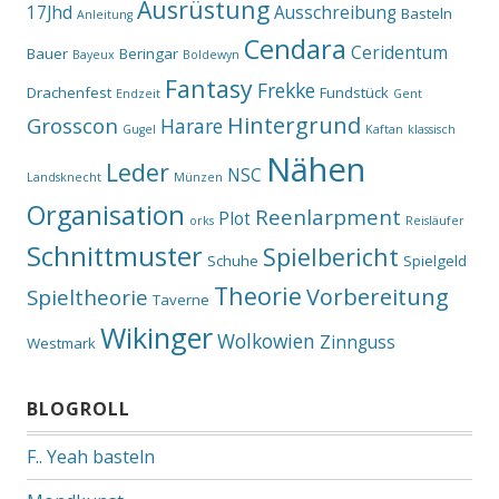
Ausrüstung
17Jhd
Ausschreibung
Basteln
Anleitung
Cendara
Ceridentum
Bauer
Beringar
Bayeux
Boldewyn
Fantasy
Frekke
Drachenfest
Fundstück
Endzeit
Gent
Hintergrund
Grosscon
Harare
Gugel
Kaftan
klassisch
Nähen
Leder
NSC
Landsknecht
Münzen
Organisation
Reenlarpment
Plot
orks
Reisläufer
Schnittmuster
Spielbericht
Schuhe
Spielgeld
Theorie
Vorbereitung
Spieltheorie
Taverne
Wikinger
Wolkowien
Zinnguss
Westmark
BLOGROLL
F.. Yeah basteln