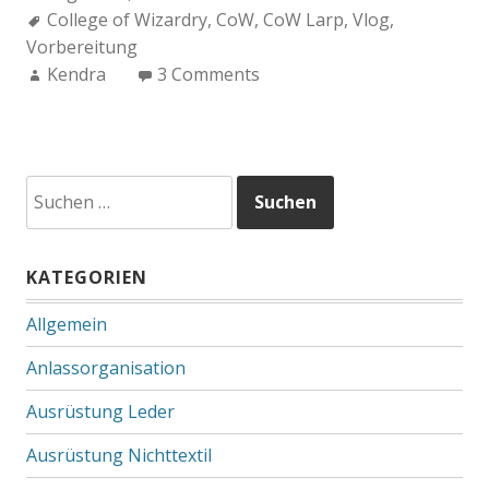
Tags:
College of Wizardry
,
CoW
,
CoW Larp
,
Vlog
,
Vorbereitung
Author:
Kendra
3 Comments
Suchen
nach:
KATEGORIEN
Allgemein
Anlassorganisation
Ausrüstung Leder
Ausrüstung Nichttextil