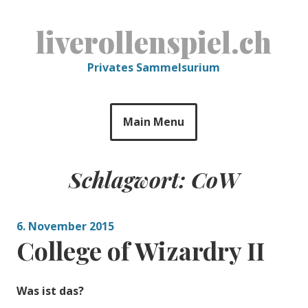
Skip
to
liverollenspiel.ch
content
Privates Sammelsurium
Main Menu
Schlagwort:
CoW
6. November 2015
College of Wizardry II
Was ist das?