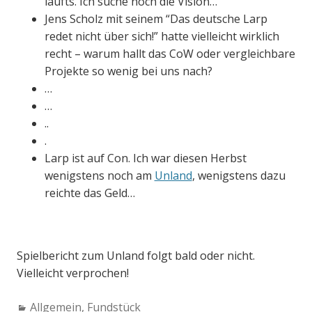
läufts. Ich suche noch die Vision…
Jens Scholz mit seinem “Das deutsche Larp
redet nicht über sich!” hatte vielleicht wirklich
recht – warum hallt das CoW oder vergleichbare
Projekte so wenig bei uns nach?
…
…
..
.
Larp ist auf Con. Ich war diesen Herbst
wenigstens noch am
Unland
, wenigstens dazu
reichte das Geld…
Spielbericht zum Unland folgt bald oder nicht.
Vielleicht verprochen!
Categories:
Allgemein
,
Fundstück