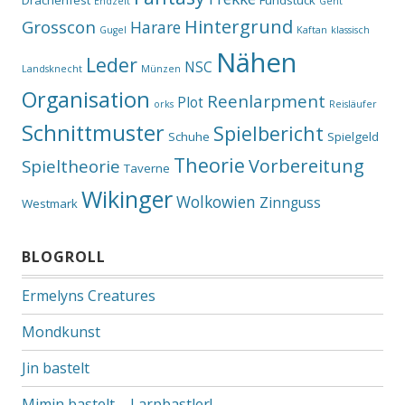
Endzeit
Gent
Hintergrund
Grosscon
Harare
Gugel
Kaftan
klassisch
Nähen
Leder
NSC
Landsknecht
Münzen
Organisation
Reenlarpment
Plot
orks
Reisläufer
Schnittmuster
Spielbericht
Schuhe
Spielgeld
Theorie
Vorbereitung
Spieltheorie
Taverne
Wikinger
Wolkowien
Zinnguss
Westmark
BLOGROLL
Ermelyns Creatures
Mondkunst
Jin bastelt
Mimin bastelt – Larpbastler!