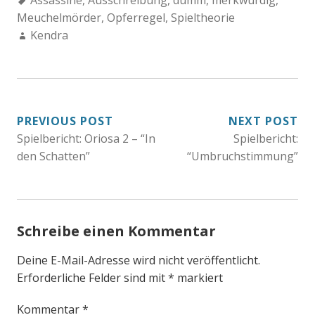
Assassine
,
Ausschreibung
,
dumm
,
merkwürdig
,
Meuchelmörder
,
Opferregel
,
Spieltheorie
Author:
Kendra
BEITRAGSNAVIGATION
PREVIOUS POST
NEXT POST
Spielbericht: Oriosa 2 – “In
Spielbericht:
den Schatten”
“Umbruchstimmung”
Schreibe einen Kommentar
Deine E-Mail-Adresse wird nicht veröffentlicht.
Erforderliche Felder sind mit
*
markiert
Kommentar
*