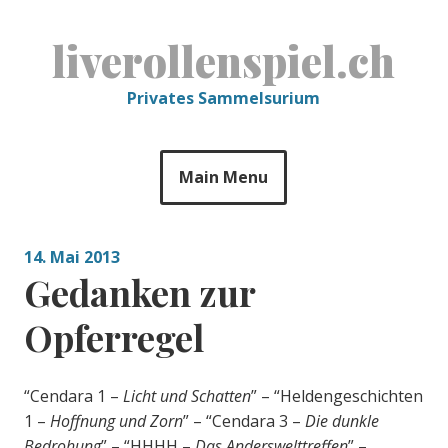
Skip
to
liverollenspiel.ch
content
Privates Sammelsurium
Main Menu
14. Mai 2013
Gedanken zur
Opferregel
“Cendara 1 –
Licht und Schatten
” – “Heldengeschichten
1 –
Hoffnung und Zorn
” – “Cendara 3 –
Die dunkle
Bedrohung
” – “HHHH –
Das Anderswelttreffen
” –