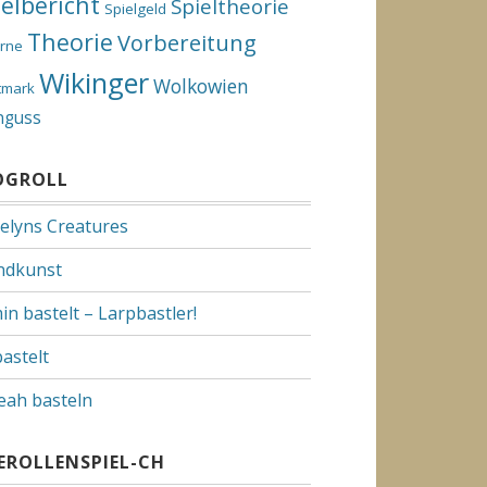
ielbericht
Spieltheorie
Spielgeld
Theorie
Vorbereitung
rne
Wikinger
Wolkowien
tmark
nguss
OGROLL
elyns Creatures
dkunst
in bastelt – Larpbastler!
bastelt
Yeah basteln
VEROLLENSPIEL-CH