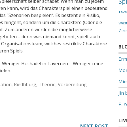
Sp
 Spielerschaft selber schadet. Wenn man zu jedem
en kann, wird das Charakterspiel einen bedeutend
Tave
s “Szenarien bespielen”. Es besteht ein Risiko,
s hingeht, sondern um die Charaktere (Oder die
Wes
nnt. Zum anderen werden die möglicherweise
Zin
geboten – denn was niemand kennt, spielt auch
s Organisationsteam, welches restriktiv Charaktere
BL
eren Spiels.
Erm
– Weniger Hochadel in Tavernen – Weniger reine
Mon
elen.
Mim
ation
,
Riedhburg
,
Theorie
,
Vorbereitung
Jin 
F.. 
LI
NEXT POST