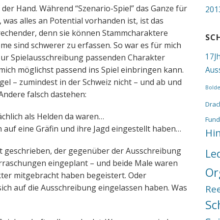
f der Hand. Während “Szenario-Spiel” das Ganze für
201
, was alles an Potential vorhanden ist, ist das
sprechender, denn sie können Stammcharaktere
SC
eme sind schwerer zu erfassen. So war es für mich
17J
n zur Spielausschreibung passenden Charakter
z mich möglichst passend ins Spiel einbringen kann.
Aus
Regel – zumindest in der Schweiz nicht – und ab und
Bold
 Andere falsch dastehen:
Drac
ächlich als Helden da waren…
Fund
ich auf eine Gräfin und ihre Jagd eingestellt haben…
Hi
lot geschrieben, der gegenüber der Ausschreibung
Le
rraschungen eingeplant – und beide Male waren
Or
kter mitgebracht haben begeistert. Oder
 sich auf die Ausschreibung eingelassen haben. Was
Re
Sc