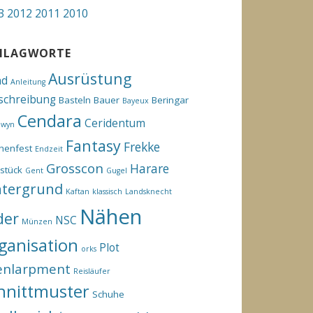
3
2012
2011
2010
HLAGWORTE
Ausrüstung
hd
Anleitung
schreibung
Basteln
Bauer
Beringar
Bayeux
Cendara
Ceridentum
ewyn
Fantasy
Frekke
henfest
Endzeit
Grosscon
Harare
stück
Gent
Gugel
ntergrund
Kaftan
klassisch
Landsknecht
Nähen
der
NSC
Münzen
ganisation
Plot
orks
enlarpment
Reisläufer
hnittmuster
Schuhe