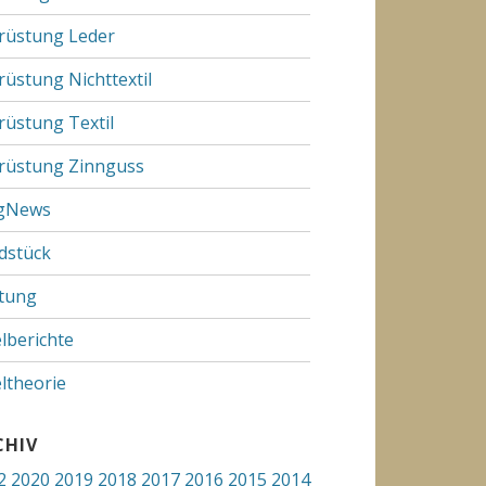
rüstung Leder
rüstung Nichttextil
rüstung Textil
rüstung Zinnguss
gNews
dstück
tung
elberichte
eltheorie
CHIV
2
2020
2019
2018
2017
2016
2015
2014