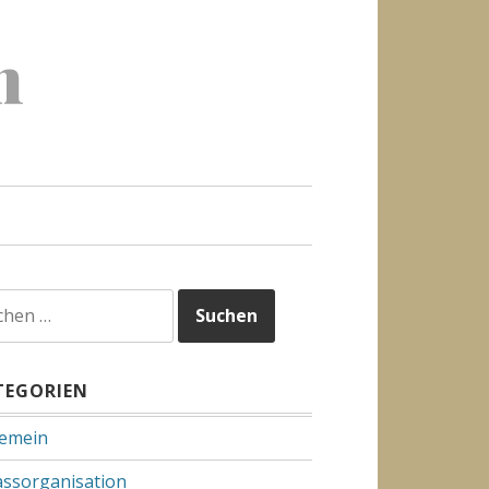
h
hen
h:
TEGORIEN
gemein
assorganisation