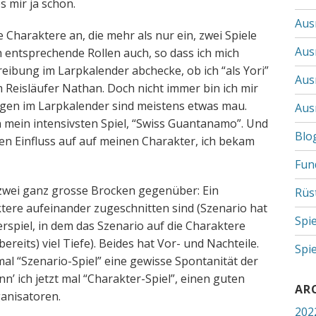
s mir ja schon.
Aus
 Charaktere an, die mehr als nur ein, zwei Spiele
Aus
 entsprechende Rollen auch, so dass ich mich
reibung im Larpkalender abchecke, ob ich “als Yori”
Aus
m Reisläufer Nathan. Doch nicht immer bin ich mir
ungen im Larpkalender sind meistens etwas mau.
Aus
an mein intensivsten Spiel, “Swiss Guantanamo”. Und
Blo
en Einfluss auf auf meinen Charakter, ich bekam
Fun
zwei ganz grosse Brocken gegenüber: Ein
Rüs
ktere aufeinander zugeschnitten sind (Szenario hat
Spi
terspiel, in dem das Szenario auf die Charaktere
ereits) viel Tiefe). Beides hat Vor- und Nachteile.
Spi
mal “Szenario-Spiel” eine gewisse Spontanität der
nn’ ich jetzt mal “Charakter-Spiel”, einen guten
AR
ganisatoren.
202