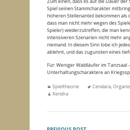
Zum einen, dass es auf die Dauer der
Spiel seinen Stammcharakter mitbring
höheren Stellenanteil bekommen als da
dass man nicht mehr wegen des Spiele
Spieler) wiederzutreffen, die man ke
intensiveren Szenarien nicht mehr an
niemand. In diesem Sinn lobe ich jede
ablehnt, und das zugunsten eines tief
Für: Weniger Waldläufer im Tanzsaal 
Unterhaltungscharaktere an Kriegsspi
Categories:
Tags:
Spieltheorie
Cendara
,
Organis
Author:
Kendra
PREVIOUS POST