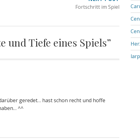
TION
Car
Fortschritt im Spiel
Cen
Cen
te und Tiefe eines Spiels
”
Her
lar
 darüber geredet… hast schon recht und hoffe
 haben… ^^